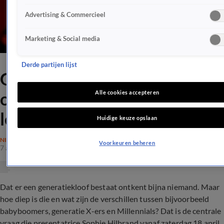
Advertising & Commercieel
Marketing & Social media
Derde partijen lijst
Grote Generatieshow
onderzoekt verschillen
Alle cookies accepteren
leeftijdsgroepen
Huidige keuze opslaan
NIEUWS
Voorkeuren beheren
7 apr 2020, 17:20
Dat er een generatiekloof bestaat ontkent bijna niemand. Maar
hoe diep is die en wat zijn de verschillen tussen bijvoorbeeld
babyboomers, generatie X-ers en Millennials? Dat is de centrale
vraag die presentatrice Sophie Hilbrand vanaf zaterdag 18 april