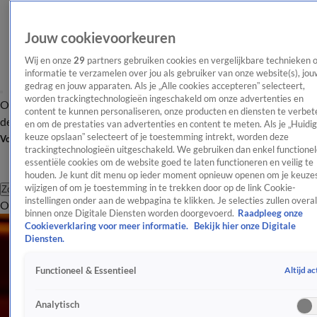
Jouw cookievoorkeuren
Wij en onze
29
partners gebruiken cookies en vergelijkbare technieken 
informatie te verzamelen over jou als gebruiker van onze website(s), jou
gedrag en jouw apparaten. Als je „Alle cookies accepteren” selecteert,
worden trackingtechnologieën ingeschakeld om onze advertenties en
Overzicht
Afleveringen
Tip
Entertainment
BN'ers
TV
Crime
Algemeen
content te kunnen personaliseren, onze producten en diensten te verbet
de redactie
Nieuwsbrief
en om de prestaties van advertenties en content te meten. Als je „Huidi
keuze opslaan” selecteert of je toestemming intrekt, worden deze
Volg Shownieuws
trackingtechnologieën uitgeschakeld. We gebruiken dan enkel functionel
essentiële cookies om de website goed te laten functioneren en veilig te
houden. Je kunt dit menu op ieder moment opnieuw openen om je keuzes
wijzigen of om je toestemming in te trekken door op de link Cookie-
Zoeken
instellingen onder aan de webpagina te klikken. Je selecties zullen overal
Overzicht
Entertainment
Spraakmakend
Reality
Crime
Video's
Afl
binnen onze Digitale Diensten worden doorgevoerd.
Raadpleeg onze
Cookieverklaring voor meer informatie.
Bekijk hier onze Digitale
Diensten.
Altijd ac
Functioneel & Essentieel
Analytisch