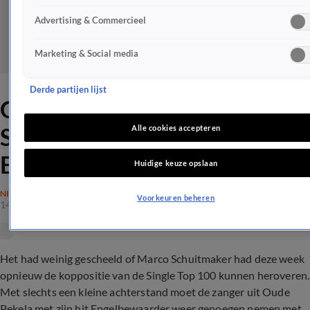
Advertising & Commercieel
Marketing & Social media
Derde partijen lijst
Grote mijlpaal voor Marco
Schuitmaker en zijn hit
Alle cookies accepteren
Engelbewaarder
Huidige keuze opslaan
NIEUWS
Voorkeuren beheren
14 juli 2023, 20:18
Het had weinig gescheeld of Marco Schuitmaker had deze week
opnieuw de koppositie van de Single Top 100 kunnen heroveren.
Met slechts een kleine achterstand moet de zanger uit Oude
Pekela met zijn hit Engelbewaarder weer genoegen nemen met