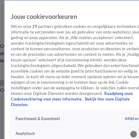
Jouw cookievoorkeuren
Wij en onze
29
partners gebruiken cookies en vergelijkbare technieken 
informatie te verzamelen over jou als gebruiker van onze website(s), jou
gedrag en jouw apparaten. Als je „Alle cookies accepteren” selecteert,
worden trackingtechnologieën ingeschakeld om onze advertenties en
Overzicht
Afleveringen
Tip
Entertainment
BN'ers
TV
Crime
Algemeen
content te kunnen personaliseren, onze producten en diensten te verbet
de redactie
Nieuwsbrief
en om de prestaties van advertenties en content te meten. Als je „Huidi
keuze opslaan” selecteert of je toestemming intrekt, worden deze
Volg Shownieuws
trackingtechnologieën uitgeschakeld. We gebruiken dan enkel functionel
essentiële cookies om de website goed te laten functioneren en veilig te
houden. Je kunt dit menu op ieder moment opnieuw openen om je keuzes
wijzigen of om je toestemming in te trekken door op de link Cookie-
Zoeken
instellingen onder aan de webpagina te klikken. Je selecties zullen overal
Overzicht
Entertainment
Spraakmakend
Reality
Crime
Video's
Afl
binnen onze Digitale Diensten worden doorgevoerd.
Raadpleeg onze
Cookieverklaring voor meer informatie.
Bekijk hier onze Digitale
Diensten.
Altijd ac
Functioneel & Essentieel
Analytisch