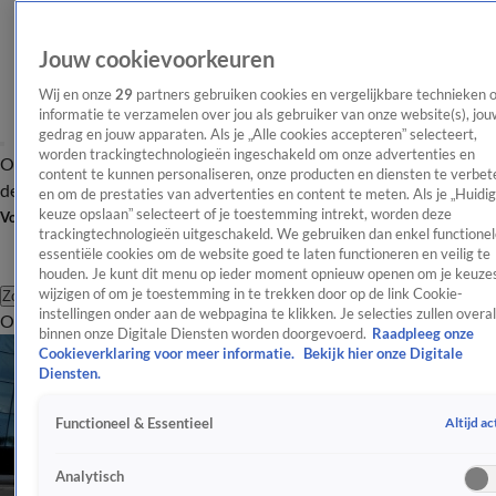
Jouw cookievoorkeuren
Wij en onze
29
partners gebruiken cookies en vergelijkbare technieken 
informatie te verzamelen over jou als gebruiker van onze website(s), jou
gedrag en jouw apparaten. Als je „Alle cookies accepteren” selecteert,
worden trackingtechnologieën ingeschakeld om onze advertenties en
Overzicht
Afleveringen
Tip
Entertainment
BN'ers
TV
Crime
Algemeen
content te kunnen personaliseren, onze producten en diensten te verbet
de redactie
Nieuwsbrief
en om de prestaties van advertenties en content te meten. Als je „Huidi
keuze opslaan” selecteert of je toestemming intrekt, worden deze
Volg Shownieuws
trackingtechnologieën uitgeschakeld. We gebruiken dan enkel functionel
essentiële cookies om de website goed te laten functioneren en veilig te
houden. Je kunt dit menu op ieder moment opnieuw openen om je keuzes
wijzigen of om je toestemming in te trekken door op de link Cookie-
Zoeken
instellingen onder aan de webpagina te klikken. Je selecties zullen overal
Overzicht
Entertainment
Spraakmakend
Reality
Crime
Video's
Afl
binnen onze Digitale Diensten worden doorgevoerd.
Raadpleeg onze
Cookieverklaring voor meer informatie.
Bekijk hier onze Digitale
Diensten.
Altijd ac
Functioneel & Essentieel
Analytisch