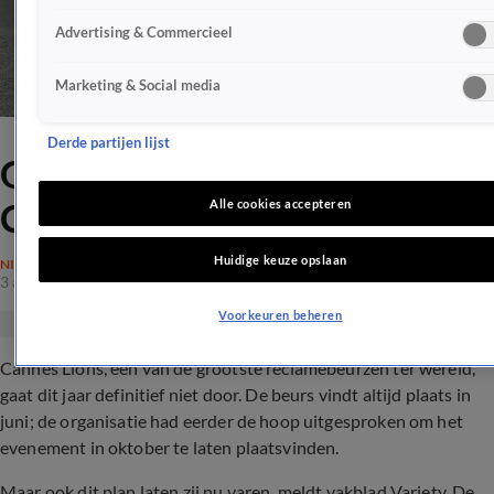
Advertising & Commercieel
Marketing & Social media
Derde partijen lijst
Grote reclamebeurs in
Cannes een jaar uitgesteld
Alle cookies accepteren
Huidige keuze opslaan
NIEUWS
3 apr 2020, 10:41
Voorkeuren beheren
Cannes Lions, een van de grootste reclamebeurzen ter wereld,
gaat dit jaar definitief niet door. De beurs vindt altijd plaats in
juni; de organisatie had eerder de hoop uitgesproken om het
evenement in oktober te laten plaatsvinden.
Maar ook dit plan laten zij nu varen, meldt vakblad Variety. De