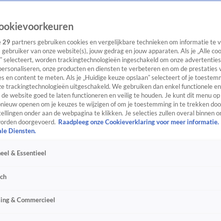
ookievoorkeuren
e
29
partners gebruiken cookies en vergelijkbare technieken om informatie te
s gebruiker van onze website(s), jouw gedrag en jouw apparaten. Als je „Alle co
” selecteert, worden trackingtechnologieën ingeschakeld om onze advertenties
personaliseren, onze producten en diensten te verbeteren en om de prestaties 
s en content te meten. Als je „Huidige keuze opslaan” selecteert of je toestemm
e trackingtechnologieën uitgeschakeld. We gebruiken dan enkel functionele en
de website goed te laten functioneren en veilig te houden. Je kunt dit menu op
ieuw openen om je keuzes te wijzigen of om je toestemming in te trekken door
ellingen onder aan de webpagina te klikken. Je selecties zullen overal binnen o
orden doorgevoerd.
Raadpleeg onze Cookieverklaring voor meer informatie.
ale Diensten.
eel & Essentieel
sch
sing & Commercieel