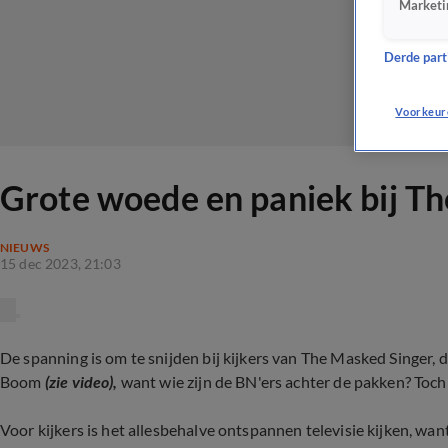
Marketi
Derde parti
Voorkeur
Grote woede en paniek bij Th
NIEUWS
15 dec 2023, 21:03
De spanning is om te snijden bij kijkers van The Masked Singer,
Boom
(zie video),
want wie zijn de BN'ers achter de pakken? Toch 
Voor kijkers is het allesbehalve ontspannen televisie kijken, want