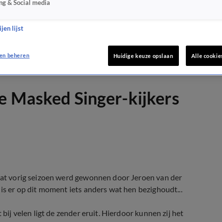
ng & Social media
jen lijst
en beheren
Huidige keuze opslaan
Alle cookie
e Masked Singer-kijkers
 dat vorig seizoen werd gewonnen door Jeroen van der
is er op dit moment iets anders wat hen bezighoudt...
 bij velen ligt de zender eruit. Hierdoor kunnen zij het