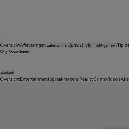
Overzicht
Afleveringen
Tip d
Entertainment
BN'ers
TV
Crime
Algemeen
Volg Shownieuws
Zoeken
Overzicht
Entertainment
Spraakmakend
Reality
Crime
Video's
Afl