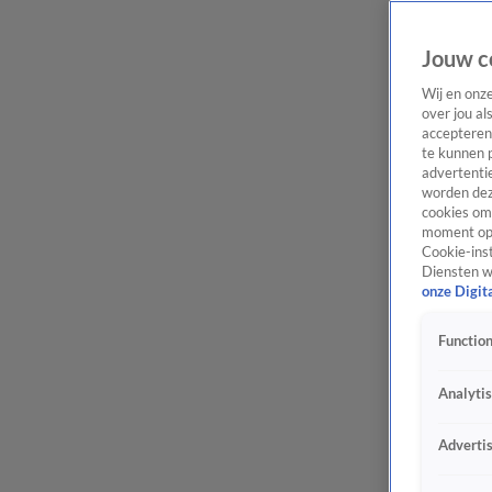
Jouw c
Wij en onz
over jou al
accepteren
te kunnen 
advertentie
worden dez
cookies om 
moment opn
Cookie-inst
Diensten w
onze Digit
Function
Analyti
Adverti