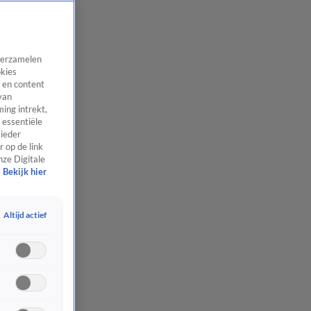
 verzamelen
okies
 en content
van
ing intrekt,
 essentiële
 ieder
 op de link
nze Digitale
Bekijk hier
Altijd actief