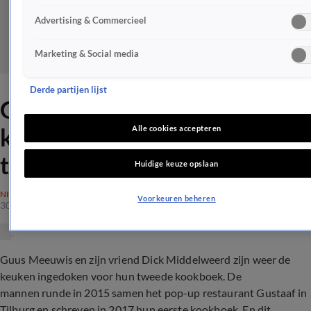
Advertising & Commercieel
Marketing & Social media
Derde partijen lijst
Guus en Dick lanceren
kookboek om je vingers bij af
Alle cookies accepteren
te likken
Huidige keuze opslaan
NIEUWS
Voorkeuren beheren
30 okt 2018, 19:30
Guus Meeuwis en zijn vriend Dick Middelweerd zijn weer de
keuken ingedoken voor hun tweede kookboek. De
mannen runde in 2015 samen het pop-up restaurant Gustaaf in
Tilburg en schreven in 2017 hun eerste kookboek. En dit