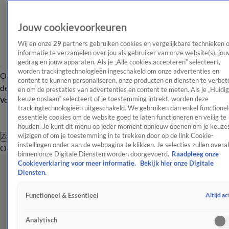
Jouw cookievoorkeuren
Wij en onze
29
partners gebruiken cookies en vergelijkbare technieken 
informatie te verzamelen over jou als gebruiker van onze website(s), jou
gedrag en jouw apparaten. Als je „Alle cookies accepteren” selecteert,
worden trackingtechnologieën ingeschakeld om onze advertenties en
Overzicht
Afleveringen
Tip
Entertainment
BN'ers
TV
Crime
Algemeen
content te kunnen personaliseren, onze producten en diensten te verbet
de redactie
Nieuwsbrief
en om de prestaties van advertenties en content te meten. Als je „Huidi
keuze opslaan” selecteert of je toestemming intrekt, worden deze
Volg Shownieuws
trackingtechnologieën uitgeschakeld. We gebruiken dan enkel functionel
essentiële cookies om de website goed te laten functioneren en veilig te
houden. Je kunt dit menu op ieder moment opnieuw openen om je keuzes
wijzigen of om je toestemming in te trekken door op de link Cookie-
Zoeken
instellingen onder aan de webpagina te klikken. Je selecties zullen overal
Overzicht
Entertainment
Spraakmakend
Reality
Crime
Video's
Afl
binnen onze Digitale Diensten worden doorgevoerd.
Raadpleeg onze
Cookieverklaring voor meer informatie.
Bekijk hier onze Digitale
Diensten.
Altijd ac
Functioneel & Essentieel
Analytisch