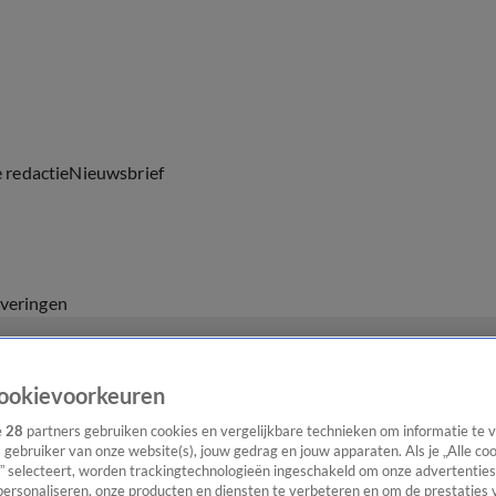
e redactie
Nieuwsbrief
everingen
ookievoorkeuren
e
28
partners gebruiken cookies en vergelijkbare technieken om informatie te
s gebruiker van onze website(s), jouw gedrag en jouw apparaten. Als je „Alle co
” selecteert, worden trackingtechnologieën ingeschakeld om onze advertenties
personaliseren, onze producten en diensten te verbeteren en om de prestaties 