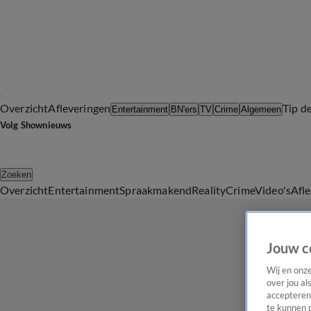
Overzicht
Afleveringen
Tip d
Entertainment
BN'ers
TV
Crime
Algemeen
Volg Shownieuws
Zoeken
Overzicht
Entertainment
Spraakmakend
Reality
Crime
Video's
Afl
Jouw c
Wij en onz
over jou al
accepteren
te kunnen 