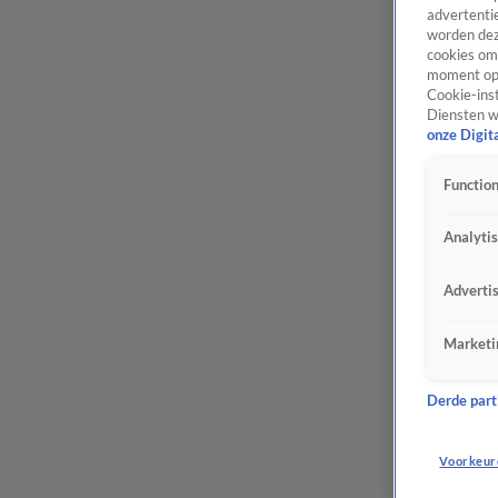
advertentie
worden dez
cookies om 
moment opn
Cookie-inst
Diensten w
onze Digit
Function
Analyti
Adverti
Marketi
Derde parti
Voorkeur