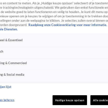
s en content te meten. Als je „Huidige keuze opslaan” selecteert of je toestemm
e trackingtechnologieën uitgeschakeld. We gebruiken dan enkel functionele en
de website goed te laten functioneren en veilig te houden. Je kunt dit menu op
ieuw openen om je keuzes te wijzigen of om je toestemming in te trekken door
ellingen onder aan de webpagina te klikken. Je selecties zullen overal binnen o
orden doorgevoerd.
Raadpleeg onze Cookieverklaring voor meer informatie.
ale Diensten.
eel & Essentieel
sch
sing & Commercieel
ng & Social media
jen lijst
en beheren
Huidige keuze opslaan
Alle cookie