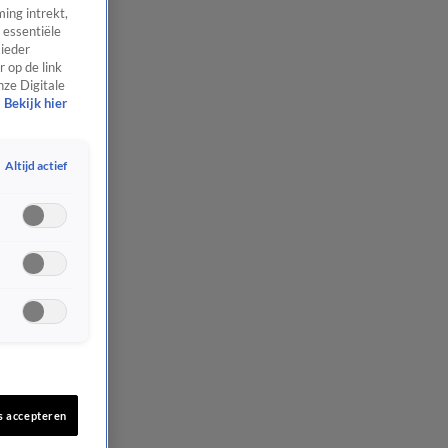
ing intrekt,
 essentiële
 ieder
 op de link
nze Digitale
Bekijk hier
Altijd actief
s accepteren