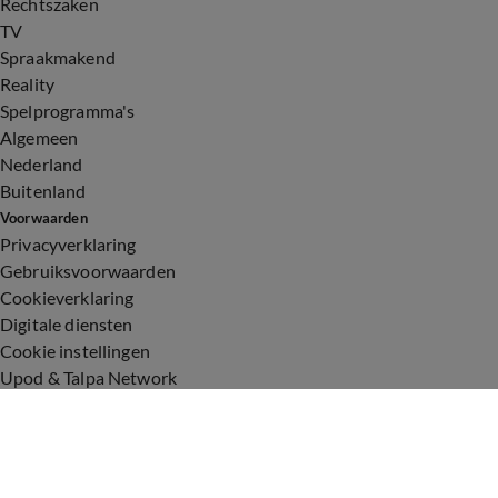
Rechtszaken
TV
Spraakmakend
Reality
Spelprogramma's
Algemeen
Nederland
Buitenland
Voorwaarden
Privacyverklaring
Gebruiksvoorwaarden
Cookieverklaring
Digitale diensten
Cookie instellingen
Upod & Talpa Network
Adverteren
Vacatures
Publieksservice
Toegankelijkheid