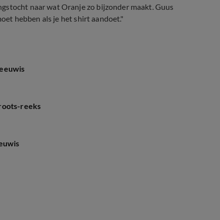
ngstocht naar wat Oranje zo bijzonder maakt. Guus
moet hebben als je het shirt aandoet."
Meeuwis
roots-reeks
eeuwis