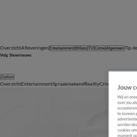
Overzicht
Afleveringen
Tip d
Entertainment
BN'ers
TV
Crime
Algemeen
Volg Shownieuws
Zoeken
Overzicht
Entertainment
Spraakmakend
Reality
Crime
Video's
Afl
Jouw c
Wij en onz
over jou al
accepteren
te kunnen 
advertentie
worden dez
cookies om 
moment opn