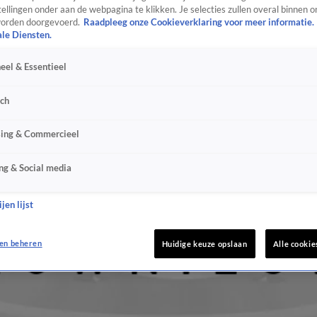
ellingen onder aan de webpagina te klikken. Je selecties zullen overal binnen o
orden doorgevoerd.
Raadpleeg onze Cookieverklaring voor meer informatie.
ale Diensten.
eel & Essentieel
sch
sing & Commercieel
ng & Social media
jen lijst
en beheren
Huidige keuze opslaan
Alle cookie