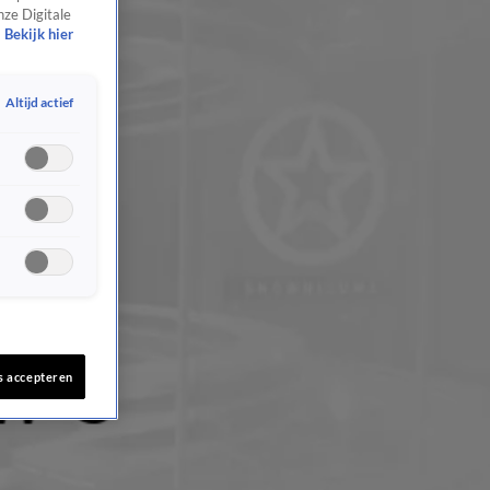
nze Digitale
Bekijk hier
Altijd actief
s accepteren