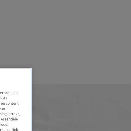
 verzamelen
okies
 en content
van
ing intrekt,
 essentiële
 ieder
 op de link