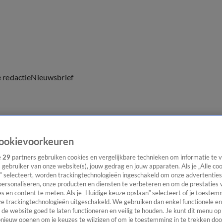
e redactie
Nieuwsbrief
everingen
ookievoorkeuren
e
29
partners gebruiken cookies en vergelijkbare technieken om informatie te
s gebruiker van onze website(s), jouw gedrag en jouw apparaten. Als je „Alle co
” selecteert, worden trackingtechnologieën ingeschakeld om onze advertenties
personaliseren, onze producten en diensten te verbeteren en om de prestaties 
s en content te meten. Als je „Huidige keuze opslaan” selecteert of je toestemm
e trackingtechnologieën uitgeschakeld. We gebruiken dan enkel functionele en
de website goed te laten functioneren en veilig te houden. Je kunt dit menu op
ieuw openen om je keuzes te wijzigen of om je toestemming in te trekken door