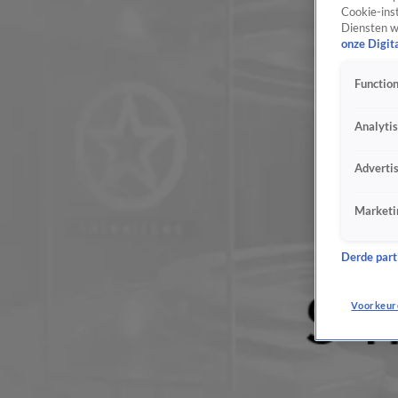
Cookie-inst
Diensten w
onze Digit
Function
Analyti
Adverti
Marketi
Derde parti
Voorkeur