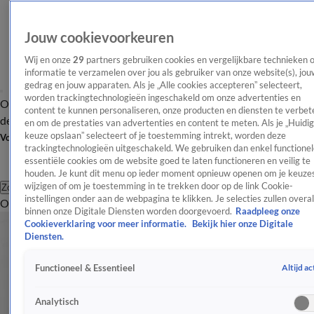
Jouw cookievoorkeuren
Wij en onze
29
partners gebruiken cookies en vergelijkbare technieken 
informatie te verzamelen over jou als gebruiker van onze website(s), jou
gedrag en jouw apparaten. Als je „Alle cookies accepteren” selecteert,
worden trackingtechnologieën ingeschakeld om onze advertenties en
Overzicht
Afleveringen
Tip
Entertainment
BN'ers
TV
Crime
Algemeen
content te kunnen personaliseren, onze producten en diensten te verbet
de redactie
Nieuwsbrief
en om de prestaties van advertenties en content te meten. Als je „Huidi
keuze opslaan” selecteert of je toestemming intrekt, worden deze
Volg Shownieuws
trackingtechnologieën uitgeschakeld. We gebruiken dan enkel functionel
essentiële cookies om de website goed te laten functioneren en veilig te
houden. Je kunt dit menu op ieder moment opnieuw openen om je keuzes
wijzigen of om je toestemming in te trekken door op de link Cookie-
Zoeken
instellingen onder aan de webpagina te klikken. Je selecties zullen overal
Overzicht
Entertainment
Spraakmakend
Reality
Crime
Video's
Afl
binnen onze Digitale Diensten worden doorgevoerd.
Raadpleeg onze
Cookieverklaring voor meer informatie.
Bekijk hier onze Digitale
Diensten.
Altijd ac
Functioneel & Essentieel
Analytisch