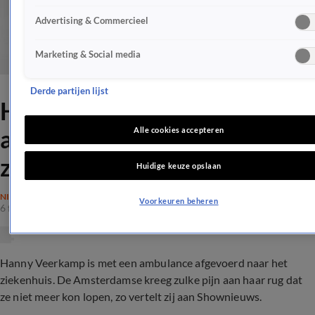
Advertising & Commercieel
Marketing & Social media
Derde partijen lijst
Hanny Veerkamp met
ambulance afgevoerd naar
Alle cookies accepteren
ziekenhuis
Huidige keuze opslaan
NIEUWS
Voorkeuren beheren
6 feb 2017, 22:40
Hanny Veerkamp is met een ambulance afgevoerd naar het
ziekenhuis. De Amsterdamse kreeg zulke pijn aan haar rug dat
ze niet meer kon lopen, zo vertelt zij aan Shownieuws.