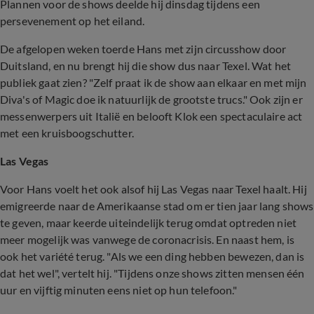
Plannen voor de shows deelde hij dinsdag tijdens een
persevenement op het eiland.
De afgelopen weken toerde Hans met zijn circusshow door
Duitsland, en nu brengt hij die show dus naar Texel. Wat het
publiek gaat zien? "Zelf praat ik de show aan elkaar en met mijn
Diva's of Magic doe ik natuurlijk de grootste trucs." Ook zijn er
messenwerpers uit Italië en belooft Klok een spectaculaire act
met een kruisboogschutter.
Las Vegas
Voor Hans voelt het ook alsof hij Las Vegas naar Texel haalt. Hij
emigreerde naar de Amerikaanse stad om er tien jaar lang shows
te geven, maar keerde uiteindelijk terug omdat optreden niet
meer mogelijk was vanwege de coronacrisis. En naast hem, is
ook het variété terug. "Als we een ding hebben bewezen, dan is
dat het wel", vertelt hij. "Tijdens onze shows zitten mensen één
uur en vijftig minuten eens niet op hun telefoon."