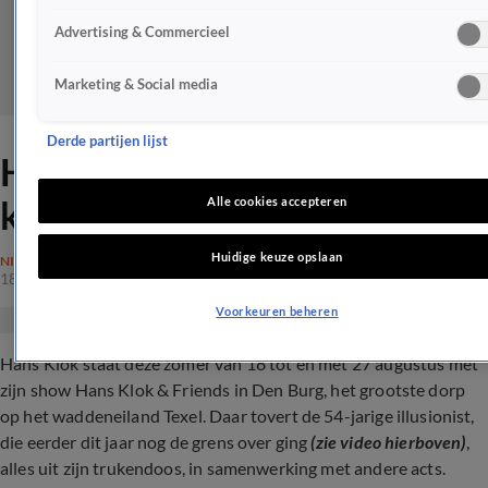
Advertising & Commercieel
Marketing & Social media
Derde partijen lijst
Hans Klok haalt alles uit de
kast
Alle cookies accepteren
Huidige keuze opslaan
NIEUWS
18 juli 2023, 19:13
Voorkeuren beheren
Hans Klok staat deze zomer van 18 tot en met 27 augustus met
zijn show Hans Klok & Friends in Den Burg, het grootste dorp
op het waddeneiland Texel. Daar tovert de 54-jarige illusionist,
die eerder dit jaar nog de grens over ging
(zie video hierboven)
,
alles uit zijn trukendoos, in samenwerking met andere acts.