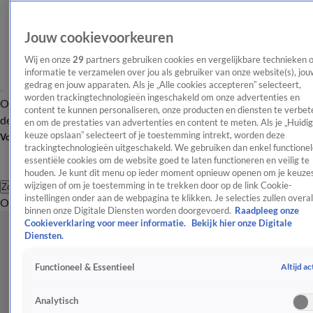
Jouw cookievoorkeuren
Wij en onze
29
partners gebruiken cookies en vergelijkbare technieken 
informatie te verzamelen over jou als gebruiker van onze website(s), jou
gedrag en jouw apparaten. Als je „Alle cookies accepteren” selecteert,
worden trackingtechnologieën ingeschakeld om onze advertenties en
Overzicht
Afleveringen
Tip
Entertainment
BN'ers
TV
Crime
Algemeen
content te kunnen personaliseren, onze producten en diensten te verbet
de redactie
Nieuwsbrief
en om de prestaties van advertenties en content te meten. Als je „Huidi
keuze opslaan” selecteert of je toestemming intrekt, worden deze
Volg Shownieuws
trackingtechnologieën uitgeschakeld. We gebruiken dan enkel functionel
essentiële cookies om de website goed te laten functioneren en veilig te
houden. Je kunt dit menu op ieder moment opnieuw openen om je keuzes
wijzigen of om je toestemming in te trekken door op de link Cookie-
Zoeken
instellingen onder aan de webpagina te klikken. Je selecties zullen overal
Overzicht
Entertainment
Spraakmakend
Reality
Crime
Video's
Afl
binnen onze Digitale Diensten worden doorgevoerd.
Raadpleeg onze
Cookieverklaring voor meer informatie.
Bekijk hier onze Digitale
Diensten.
Altijd ac
Functioneel & Essentieel
Analytisch