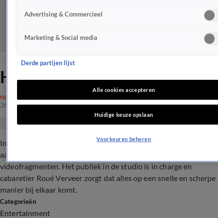
Advertising & Commercieel
Marketing & Social media
Derde partijen lijst
Happy Hour
Alle cookies accepteren
NIEUWS
26 okt 2017, 05:30
Huidige keuze opslaan
Voorkeuren beheren
In Happy Hour draait het om boeiende verhalen en
aanstekelijke moppen van deelnemers plus hilarische
videofragmenten. Het publiek in de studio is in charge en
cabaretier Roué Verveer zorgt dat alles op een snelle en scherpe
manier bij elkaar komt.
Categorieën
Entertainment