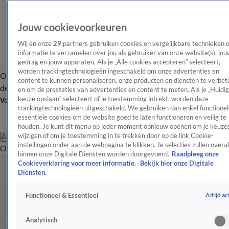
Jouw cookievoorkeuren
Wij en onze
29
partners gebruiken cookies en vergelijkbare technieken 
informatie te verzamelen over jou als gebruiker van onze website(s), jou
gedrag en jouw apparaten. Als je „Alle cookies accepteren” selecteert,
worden trackingtechnologieën ingeschakeld om onze advertenties en
Overzicht
Afleveringen
Tip
Entertainment
BN'ers
TV
Crime
Algemeen
content te kunnen personaliseren, onze producten en diensten te verbet
de redactie
Nieuwsbrief
en om de prestaties van advertenties en content te meten. Als je „Huidi
keuze opslaan” selecteert of je toestemming intrekt, worden deze
Volg Shownieuws
trackingtechnologieën uitgeschakeld. We gebruiken dan enkel functionel
essentiële cookies om de website goed te laten functioneren en veilig te
houden. Je kunt dit menu op ieder moment opnieuw openen om je keuzes
wijzigen of om je toestemming in te trekken door op de link Cookie-
Zoeken
instellingen onder aan de webpagina te klikken. Je selecties zullen overal
Overzicht
Entertainment
Spraakmakend
Reality
Crime
Video's
Afl
binnen onze Digitale Diensten worden doorgevoerd.
Raadpleeg onze
Cookieverklaring voor meer informatie.
Bekijk hier onze Digitale
Diensten.
Altijd ac
Functioneel & Essentieel
Analytisch