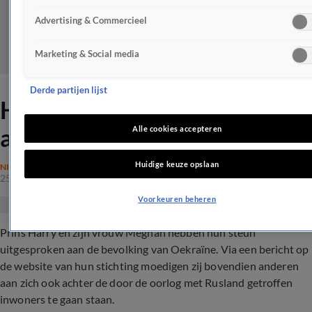
Advertising & Commercieel
Marketing & Social media
Derde partijen lijst
Harry en Meghan staan
achter Oekraïne
Alle cookies accepteren
Huidige keuze opslaan
NIEUWS
25 feb 2022, 09:28
Voorkeuren beheren
Prins Harry en zijn vrouw Meghan hebben hun steun
uitgesproken aan de bevolking van Oekraïne. Via een bericht op
de website van hun stichting moedigen zij bovendien anderen
aan zich ook achter de door de oorlog met Rusland getroffen
inwoners te gaan staan.