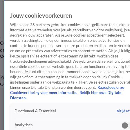
Jouw cookievoorkeuren
Wij en onze
28
partners gebruiken cookies en vergelijkbare technieken 
informatie te verzamelen over jou als gebruiker van onze website(s), jou
gedrag en jouw apparaten. Als je „Alle cookies accepteren” selecteert,
worden trackingtechnologieën ingeschakeld om onze advertenties en
Overzicht
Afleveringen
Tip
Entertainment
BN'ers
TV
Crime
Algemeen
content te kunnen personaliseren, onze producten en diensten te verbet
de redactie
Nieuwsbrief
en om de prestaties van advertenties en content te meten. Als je „Huidi
keuze opslaan” selecteert of je toestemming intrekt, worden deze
Volg Shownieuws
trackingtechnologieën uitgeschakeld. We gebruiken dan enkel functionel
essentiële cookies om de website goed te laten functioneren en veilig te
houden. Je kunt dit menu op ieder moment opnieuw openen om je keuzes
wijzigen of om je toestemming in te trekken door op de link Cookie-
Zoeken
instellingen onder aan de webpagina te klikken. Je selecties zullen overal
Overzicht
Entertainment
Spraakmakend
Reality
Crime
Video's
Afl
binnen onze Digitale Diensten worden doorgevoerd.
Raadpleeg onze
Cookieverklaring voor meer informatie.
Bekijk hier onze Digitale
Diensten.
Altijd ac
Functioneel & Essentieel
Analytisch