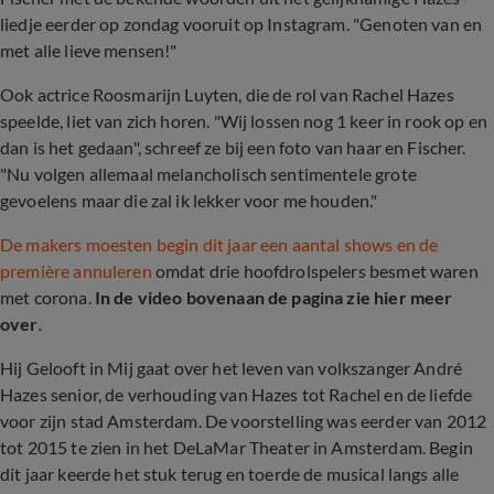
liedje eerder op zondag vooruit op Instagram. "Genoten van en
met alle lieve mensen!"
Ook actrice Roosmarijn Luyten, die de rol van Rachel Hazes
speelde, liet van zich horen. "Wij lossen nog 1 keer in rook op en
dan is het gedaan", schreef ze bij een foto van haar en Fischer.
"Nu volgen allemaal melancholisch sentimentele grote
gevoelens maar die zal ik lekker voor me houden."
De makers moesten begin dit jaar een aantal shows en de
première annuleren
omdat drie hoofdrolspelers besmet waren
met corona.
In de video bovenaan de pagina zie hier meer
over
.
Hij Gelooft in Mij gaat over het leven van volkszanger André
Hazes senior, de verhouding van Hazes tot Rachel en de liefde
voor zijn stad Amsterdam. De voorstelling was eerder van 2012
tot 2015 te zien in het DeLaMar Theater in Amsterdam. Begin
dit jaar keerde het stuk terug en toerde de musical langs alle