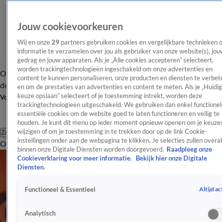
Jouw cookievoorkeuren
Wij en onze
29
partners gebruiken cookies en vergelijkbare technieken 
informatie te verzamelen over jou als gebruiker van onze website(s), jou
gedrag en jouw apparaten. Als je „Alle cookies accepteren” selecteert,
worden trackingtechnologieën ingeschakeld om onze advertenties en
Overzicht
Afleveringen
Tip
Entertainment
BN'ers
TV
Crime
Algemeen
content te kunnen personaliseren, onze producten en diensten te verbet
de redactie
Nieuwsbrief
en om de prestaties van advertenties en content te meten. Als je „Huidi
keuze opslaan” selecteert of je toestemming intrekt, worden deze
Volg Shownieuws
trackingtechnologieën uitgeschakeld. We gebruiken dan enkel functionel
essentiële cookies om de website goed te laten functioneren en veilig te
houden. Je kunt dit menu op ieder moment opnieuw openen om je keuzes
wijzigen of om je toestemming in te trekken door op de link Cookie-
Zoeken
instellingen onder aan de webpagina te klikken. Je selecties zullen overal
Overzicht
Entertainment
Spraakmakend
Reality
Crime
Video's
Afl
binnen onze Digitale Diensten worden doorgevoerd.
Raadpleeg onze
Cookieverklaring voor meer informatie.
Bekijk hier onze Digitale
Diensten.
Altijd ac
Functioneel & Essentieel
Analytisch