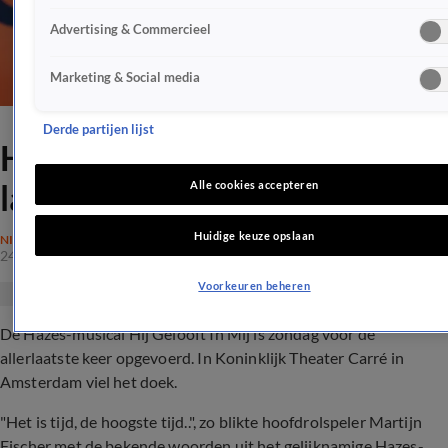
Advertising & Commercieel
Marketing & Social media
Derde partijen lijst
Hazes-musical voor de
laatste keer opgevoerd
Alle cookies accepteren
Huidige keuze opslaan
NIEUWS
24 juli 2022, 20:20
Voorkeuren beheren
De Hazes-musical Hij Gelooft In Mij is zondag voor de
allerlaatste keer opgevoerd. In Koninklijk Theater Carré in
Amsterdam viel het doek.
"Het is tijd, de hoogste tijd..", zo blikte hoofdrolspeler Martijn
Fischer met de bekende woorden uit het gelijknamige Hazes-