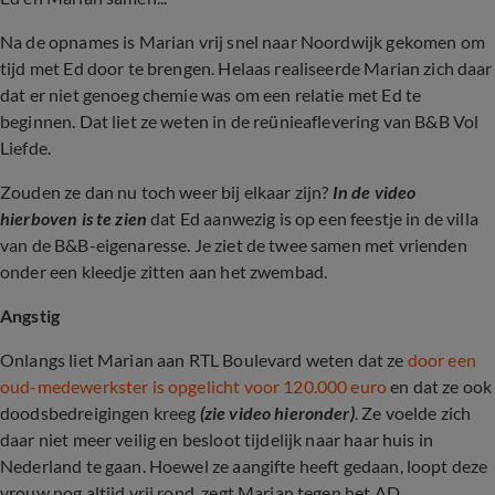
Na de opnames is Marian vrij snel naar Noordwijk gekomen om
tijd met Ed door te brengen. Helaas realiseerde Marian zich daar
dat er niet genoeg chemie was om een relatie met Ed te
beginnen. Dat liet ze weten in de reünieaflevering van B&B Vol
Liefde.
Zouden ze dan nu toch weer bij elkaar zijn?
In de video
hierboven is te zien
dat Ed aanwezig is op een feestje in de villa
van de B&B-eigenaresse. Je ziet de twee samen met vrienden
onder een kleedje zitten aan het zwembad.
Angstig
Onlangs liet Marian aan RTL Boulevard weten dat ze
door een
oud-medewerkster is opgelicht voor 120.000 euro
en dat ze ook
doodsbedreigingen kreeg
(zie video hieronder)
. Ze voelde zich
daar niet meer veilig en besloot tijdelijk naar haar huis in
Nederland te gaan. Hoewel ze aangifte heeft gedaan, loopt deze
vrouw nog altijd vrij rond, zegt Marian tegen het AD.