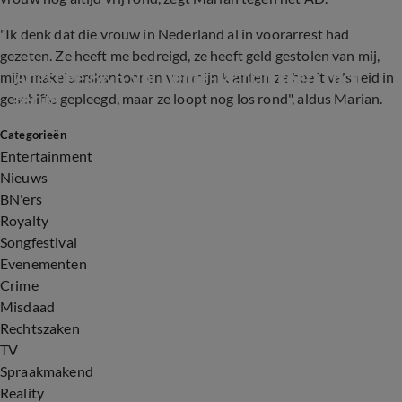
"Ik denk dat die vrouw in Nederland al in voorarrest had
gezeten. Ze heeft me bedreigd, ze heeft geld gestolen van mij,
Angstige B&B Vol Liefde-Marian keert toch 
mijn makelaarskantoor en van mijn klanten, ze heeft valsheid in
terug
geschifte gepleegd, maar ze loopt nog los rond", aldus Marian.
Categorieën
2:05
Entertainment
Nieuws
BN'ers
Royalty
Songfestival
Evenementen
Crime
Misdaad
Rechtszaken
TV
Spraakmakend
Reality