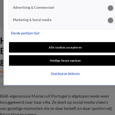
Advertising & Commercieel
Marketing & Social media
Derde partijen lijst
Hebben Marian en Ed uit
B&B Vol Liefde elkaar toch
Alle cookies accepteren
gevonden?
Huidige keuze opslaan
NIEUWS
Voorkeuren beheren
20 sep 2023, 19:00
B&B-eigenaresse Marian uit Portugal is afgelopen week weer
teruggekeerd naar haar villa. Ze deelt op social media video's
van gezellige momenten die ze daar beleeft en daar spotten wij
Ed en Marian samen...