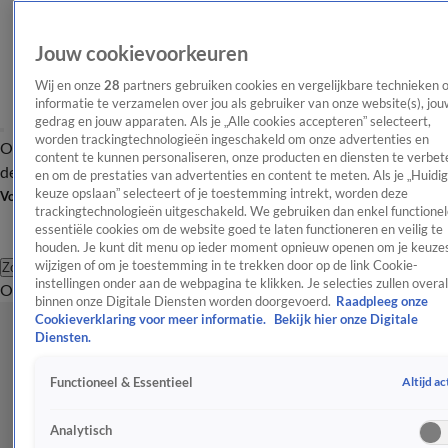
Jouw cookievoorkeuren
Wij en onze
28
partners gebruiken cookies en vergelijkbare technieken 
informatie te verzamelen over jou als gebruiker van onze website(s), jou
gedrag en jouw apparaten. Als je „Alle cookies accepteren” selecteert,
worden trackingtechnologieën ingeschakeld om onze advertenties en
Overzicht
Afleveringen
Tip
Entertainment
BN'ers
TV
Crime
Algemeen
content te kunnen personaliseren, onze producten en diensten te verbet
de redactie
Nieuwsbrief
en om de prestaties van advertenties en content te meten. Als je „Huidi
keuze opslaan” selecteert of je toestemming intrekt, worden deze
Volg Shownieuws
trackingtechnologieën uitgeschakeld. We gebruiken dan enkel functionel
essentiële cookies om de website goed te laten functioneren en veilig te
houden. Je kunt dit menu op ieder moment opnieuw openen om je keuzes
wijzigen of om je toestemming in te trekken door op de link Cookie-
Zoeken
instellingen onder aan de webpagina te klikken. Je selecties zullen overal
Overzicht
Entertainment
Spraakmakend
Reality
Crime
Video's
Afl
binnen onze Digitale Diensten worden doorgevoerd.
Raadpleeg onze
Cookieverklaring voor meer informatie.
Bekijk hier onze Digitale
Diensten.
Altijd ac
Functioneel & Essentieel
Analytisch