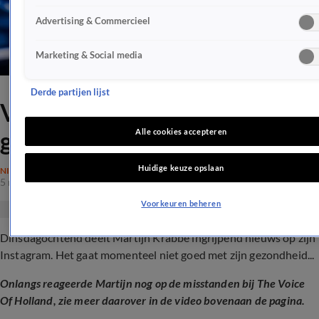
Advertising & Commercieel
Marketing & Social media
Derde partijen lijst
Vreselijk nieuws rondom
gezondheid Martijn Krabbé
Alle cookies accepteren
Huidige keuze opslaan
NIEUWS
5 mrt 2024, 11:32
Voorkeuren beheren
Dinsdagochtend deelt Martijn Krabbé ingrijpend nieuws op zijn
Instagram. Het gaat momenteel niet goed met zijn gezondheid...
Onlangs reageerde Martijn nog op de misstanden bij The Voice
Of Holland, zie meer daarover in de video bovenaan de pagina.