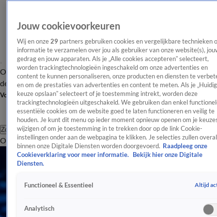
Jouw cookievoorkeuren
Wij en onze
29
partners gebruiken cookies en vergelijkbare technieken 
informatie te verzamelen over jou als gebruiker van onze website(s), jou
gedrag en jouw apparaten. Als je „Alle cookies accepteren” selecteert,
worden trackingtechnologieën ingeschakeld om onze advertenties en
Overzicht
Afleveringen
Tip
Entertainment
BN'ers
TV
Crime
Algemeen
content te kunnen personaliseren, onze producten en diensten te verbet
de redactie
Nieuwsbrief
en om de prestaties van advertenties en content te meten. Als je „Huidi
keuze opslaan” selecteert of je toestemming intrekt, worden deze
Volg Shownieuws
trackingtechnologieën uitgeschakeld. We gebruiken dan enkel functionel
essentiële cookies om de website goed te laten functioneren en veilig te
houden. Je kunt dit menu op ieder moment opnieuw openen om je keuzes
wijzigen of om je toestemming in te trekken door op de link Cookie-
Zoeken
instellingen onder aan de webpagina te klikken. Je selecties zullen overal
Overzicht
Entertainment
Spraakmakend
Reality
Crime
Video's
Afl
binnen onze Digitale Diensten worden doorgevoerd.
Raadpleeg onze
Cookieverklaring voor meer informatie.
Bekijk hier onze Digitale
Diensten.
Altijd ac
Functioneel & Essentieel
Analytisch