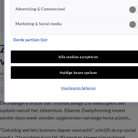
Advertising & Commercieel
Marketing & Social media
Derde partijen lijst
Zo gaat het nu met zwangere
vrouw Thomas Berge
Alle cookies accepteren
Huidige keuze opslaan
NIEUWS
13 sep 2023, 16:41
Voorkeuren beheren
De zwangere vrouw van Thomas Berge (
zie video
) geeft een
update vanuit het ziekenhuis. Elianne Zweipfenning moest
eerder deze week worden opgenomen vanwege helse pijnen...
"Gelukkig wel iets kunnen slapen vannacht", schrijft ze op social
media. "Vanochtend om 06:30 werd er alweer nieuw bloed