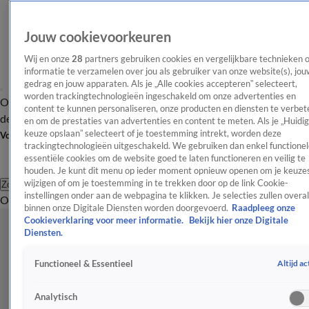
Jouw cookievoorkeuren
Wij en onze
28
partners gebruiken cookies en vergelijkbare technieken 
informatie te verzamelen over jou als gebruiker van onze website(s), jou
gedrag en jouw apparaten. Als je „Alle cookies accepteren” selecteert,
worden trackingtechnologieën ingeschakeld om onze advertenties en
Overzicht
Afleveringen
Tip
Entertainment
BN'ers
TV
Crime
Algemeen
content te kunnen personaliseren, onze producten en diensten te verbet
de redactie
Nieuwsbrief
en om de prestaties van advertenties en content te meten. Als je „Huidi
keuze opslaan” selecteert of je toestemming intrekt, worden deze
Volg Shownieuws
trackingtechnologieën uitgeschakeld. We gebruiken dan enkel functionel
essentiële cookies om de website goed te laten functioneren en veilig te
houden. Je kunt dit menu op ieder moment opnieuw openen om je keuzes
wijzigen of om je toestemming in te trekken door op de link Cookie-
Zoeken
instellingen onder aan de webpagina te klikken. Je selecties zullen overal
Overzicht
Entertainment
Spraakmakend
Reality
Crime
Video's
Afl
binnen onze Digitale Diensten worden doorgevoerd.
Raadpleeg onze
Cookieverklaring voor meer informatie.
Bekijk hier onze Digitale
Diensten.
Altijd ac
Functioneel & Essentieel
Analytisch