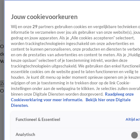
Jouw cookievoorkeuren
Wij en onze
29
partners gebruiken cookies en vergelijkbare technieken 
informatie te verzamelen over jou als gebruiker van onze website(s), jou
gedrag en jouw apparaten. Als je „Alle cookies accepteren” selecteert,
worden trackingtechnologieën ingeschakeld om onze advertenties en
Overzicht
Afleveringen
Tip
Entertainment
BN'ers
TV
Crime
Algemeen
content te kunnen personaliseren, onze producten en diensten te verbet
de redactie
Nieuwsbrief
en om de prestaties van advertenties en content te meten. Als je „Huidi
keuze opslaan” selecteert of je toestemming intrekt, worden deze
Volg Shownieuws
trackingtechnologieën uitgeschakeld. We gebruiken dan enkel functionel
essentiële cookies om de website goed te laten functioneren en veilig te
houden. Je kunt dit menu op ieder moment opnieuw openen om je keuzes
wijzigen of om je toestemming in te trekken door op de link Cookie-
Zoeken
instellingen onder aan de webpagina te klikken. Je selecties zullen overal
Overzicht
Entertainment
Spraakmakend
Reality
Crime
Video's
Afl
binnen onze Digitale Diensten worden doorgevoerd.
Raadpleeg onze
Cookieverklaring voor meer informatie.
Bekijk hier onze Digitale
Diensten.
Altijd ac
Functioneel & Essentieel
Analytisch