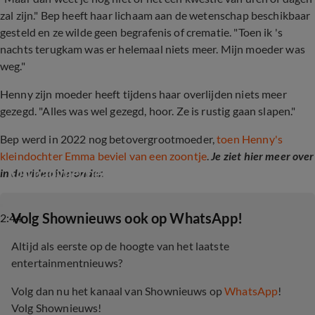
zal zijn." Bep heeft haar lichaam aan de wetenschap beschikbaar
gesteld en ze wilde geen begrafenis of crematie. "Toen ik 's
nachts terugkam was er helemaal niets meer. Mijn moeder was
weg."
Henny zijn moeder heeft tijdens haar overlijden niets meer
gezegd. "Alles was wel gezegd, hoor. Ze is rustig gaan slapen."
Bep werd in 2022 nog betovergrootmoeder,
toen Henny's
kleindochter Emma beviel van een zoontje
.
Je ziet hier meer over
Op babybezoek bij Henny Huisman
in de video hieronder.
‎Volg Shownieuws ook op WhatsApp!
2:44
Altijd als eerste op de hoogte van het laatste
entertainmentnieuws?
Volg dan nu het kanaal van Shownieuws op
WhatsApp
!
Volg Shownieuws!