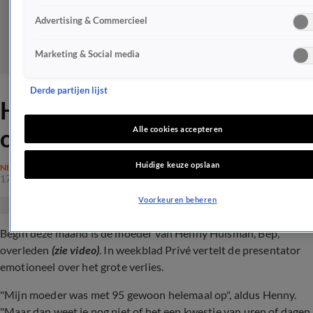
Advertising & Commercieel
Marketing & Social media
Derde partijen lijst
Henny Huisman emotioneel
over groot verlies
Alle cookies accepteren
Huidige keuze opslaan
NIEUWS
17 apr 2024, 14:56
Voorkeuren beheren
Begin deze maand is de moeder van Henny Huisman, Bep,
overleden
(zie video)
. In weekblad Privé vertelt de presentator
emotioneel over het grote verlies.
"Mijn moeder was met 95 gewoon helemaal op", aldus Henny.
"Maar dan weet je nog niet of het een kwestie van uren of dagen