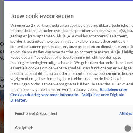
Jouw cookievoorkeuren
Wij en onze
29
partners gebruiken cookies en vergelijkbare technieken 
informatie te verzamelen over jou als gebruiker van onze website(s), jou
gedrag en jouw apparaten. Als je „Alle cookies accepteren” selecteert,
worden trackingtechnologieën ingeschakeld om onze advertenties en
Overzicht
Afleveringen
Tip
Entertainment
BN'ers
TV
Crime
Algemeen
content te kunnen personaliseren, onze producten en diensten te verbet
de redactie
Nieuwsbrief
en om de prestaties van advertenties en content te meten. Als je „Huidi
keuze opslaan” selecteert of je toestemming intrekt, worden deze
Volg Shownieuws
trackingtechnologieën uitgeschakeld. We gebruiken dan enkel functionel
essentiële cookies om de website goed te laten functioneren en veilig te
houden. Je kunt dit menu op ieder moment opnieuw openen om je keuzes
wijzigen of om je toestemming in te trekken door op de link Cookie-
Zoeken
instellingen onder aan de webpagina te klikken. Je selecties zullen overal
Overzicht
Entertainment
Spraakmakend
Reality
Crime
Video's
Afl
binnen onze Digitale Diensten worden doorgevoerd.
Raadpleeg onze
Cookieverklaring voor meer informatie.
Bekijk hier onze Digitale
Diensten.
Altijd ac
Functioneel & Essentieel
Analytisch