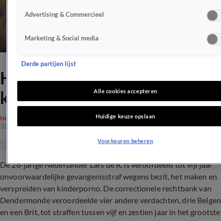
Advertising & Commercieel
Marketing & Social media
Derde partijen lijst
Holland's got Talent-finalist
krijgt ook in België 5 jaar cel
Alle cookies accepteren
Huidige keuze opslaan
NIEUWS
31 mrt 2020, 13:43
Voorkeuren beheren
De 28-jarige Nederlander Lars de R. is veroordeeld tot vijf jaar
onvoorwaardelijke gevangenisstraf wegens bezit, het maken en
verspreiden van kinderporno. De correctionele rechtbank van
Dendermonde veroordeelde vier andere verdachten, drie Belge
en een Brit, tot straffen tussen vijf en zestien jaar in het grootste