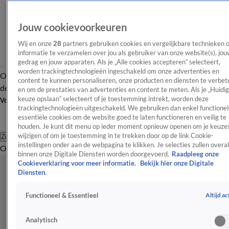
Jouw cookievoorkeuren
Wij en onze
28
partners gebruiken cookies en vergelijkbare technieken 
informatie te verzamelen over jou als gebruiker van onze website(s), jou
gedrag en jouw apparaten. Als je „Alle cookies accepteren” selecteert,
worden trackingtechnologieën ingeschakeld om onze advertenties en
Overzicht
Afleveringen
Tip
Entertainment
BN'ers
TV
Crime
Algemeen
content te kunnen personaliseren, onze producten en diensten te verbet
de redactie
Nieuwsbrief
en om de prestaties van advertenties en content te meten. Als je „Huidi
keuze opslaan” selecteert of je toestemming intrekt, worden deze
Volg Shownieuws
trackingtechnologieën uitgeschakeld. We gebruiken dan enkel functionel
essentiële cookies om de website goed te laten functioneren en veilig te
houden. Je kunt dit menu op ieder moment opnieuw openen om je keuzes
wijzigen of om je toestemming in te trekken door op de link Cookie-
Zoeken
instellingen onder aan de webpagina te klikken. Je selecties zullen overal
Overzicht
Entertainment
Spraakmakend
Reality
Crime
Video's
Afl
binnen onze Digitale Diensten worden doorgevoerd.
Raadpleeg onze
Cookieverklaring voor meer informatie.
Bekijk hier onze Digitale
Diensten.
Altijd ac
Functioneel & Essentieel
Analytisch