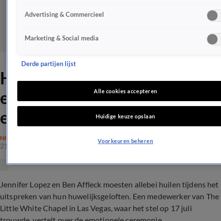
Advertising & Commercieel
Marketing & Social media
Derde partijen lijst
Huwelijksceremonie Lopez
en Affleck was 'heel
Alle cookies accepteren
emotioneel'
Huidige keuze opslaan
NIEUWS
Voorkeuren beheren
21 juli 2022, 16:55
Jennifer Lopez en Ben Affleck moesten allebei huilen tijdens het
uitspreken van hun huwelijksgeloften. Een medewerker van The
Little White Chapel in Las Vegas, waar het stel op 17 juli
trouwde, vertelt over de emotionele ceremonie.