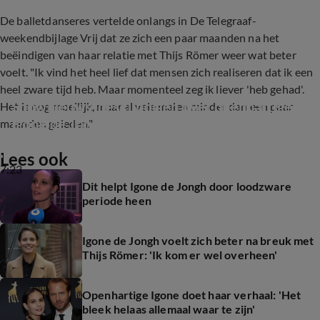
De balletdanseres vertelde onlangs in De Telegraaf-
weekendbijlage Vrij dat ze zich een paar maanden na het
beëindigen van haar relatie met Thijs Römer weer wat beter
voelt. "Ik vind het heel lief dat mensen zich realiseren dat ik een
heel zware tijd heb. Maar momenteel zeg ik liever 'heb gehad'.
Shownieuws-deskundigen over openhartige 
Het is nog moeilijk, maar al vele malen minder dan een paar
Igone de Jongh
maanden geleden."
Lees ook
7:23
Dit helpt Igone de Jongh door loodzware
periode heen
Igone de Jongh voelt zich beter na breuk met
Thijs Römer: 'Ik kom er wel overheen'
Openhartige Igone doet haar verhaal: 'Het
bleek helaas allemaal waar te zijn'