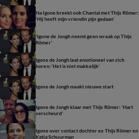
Na Igone breekt ook Chantal met Thijs Römer:
'Hij heeft mijn vriendin pijn gedaan'
'Igone de Jongh neemt geen wraak op Thijs
Römer'
Igone de Jongh laat emotioneel van zich
horen: 'Het is niet makkelijk'
Igone de Jongh maakt nieuwe start
Igone de Jongh klaar met Thijs Römer: 'Hart
verscheurd'
Igone over contact dochter ex Thijs Römer en
Katja Schuurman