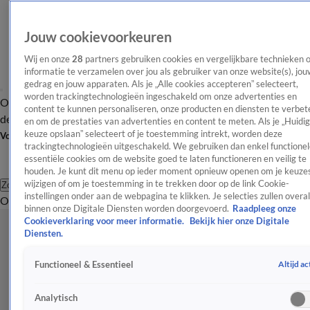
Jouw cookievoorkeuren
Wij en onze
28
partners gebruiken cookies en vergelijkbare technieken 
informatie te verzamelen over jou als gebruiker van onze website(s), jou
gedrag en jouw apparaten. Als je „Alle cookies accepteren” selecteert,
worden trackingtechnologieën ingeschakeld om onze advertenties en
Overzicht
Afleveringen
Tip
Entertainment
BN'ers
TV
Crime
Algemeen
content te kunnen personaliseren, onze producten en diensten te verbet
de redactie
Nieuwsbrief
en om de prestaties van advertenties en content te meten. Als je „Huidi
keuze opslaan” selecteert of je toestemming intrekt, worden deze
Volg Shownieuws
trackingtechnologieën uitgeschakeld. We gebruiken dan enkel functionel
essentiële cookies om de website goed te laten functioneren en veilig te
houden. Je kunt dit menu op ieder moment opnieuw openen om je keuzes
wijzigen of om je toestemming in te trekken door op de link Cookie-
Zoeken
instellingen onder aan de webpagina te klikken. Je selecties zullen overal
Overzicht
Entertainment
Spraakmakend
Reality
Crime
Video's
Afl
binnen onze Digitale Diensten worden doorgevoerd.
Raadpleeg onze
Cookieverklaring voor meer informatie.
Bekijk hier onze Digitale
Diensten.
Altijd ac
Functioneel & Essentieel
Analytisch