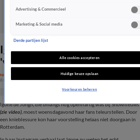
Advertising & Commercieel
Marketing & Social media
Derde partijen lijst
Igone de Jongh moet
'verschrikkelijk' nieuws delen
Alle cookies accepteren
Huidige keuze opslaan
NIEUWS
8 feb 2024, 13:40
Voorkeuren beheren
Igone de Jongh, die onlangs nog openhartig was bij Shownieuws
(zie video)
, moest woensdagavond haar fans teleurstellen. Door
een knieblessure kon haar voorstelling helaas niet doorgaan in
Rotterdam.
In haar Instagram verhaal laat Igone nu weten het echt