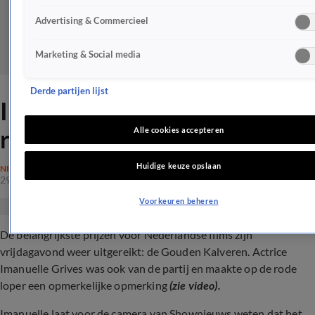
Advertising & Commercieel
Marketing & Social media
Derde partijen lijst
Imanuelle Grives haalt uit op
rode loper
Alle cookies accepteren
Huidige keuze opslaan
NIEUWS
29 sep 2023, 22:36
Voorkeuren beheren
De belangrijkste prijzen voor Nederlandse films zijn
vrijdagavond weer uitgereikt: de Gouden Kalveren. Actrice
Imanuelle Grives was ook van de partij en maakte op de rode
loper een opmerkelijke opmerking
(zie video).
Imanuelle laat voor de camera van Shownieuws weten dat het