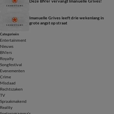
Deze BN'er vervangt Imanuelle Grives!
Imanuelle Grives leeft drie wekenlang in
grote angst op straat
Categorieën
Entertainment
Nieuws
BN'ers
Royalty
Songfestival
Evenementen
Crime
Misdaad
Rechtszaken
TV
Spraakmakend
Reality
Spelprogramma's