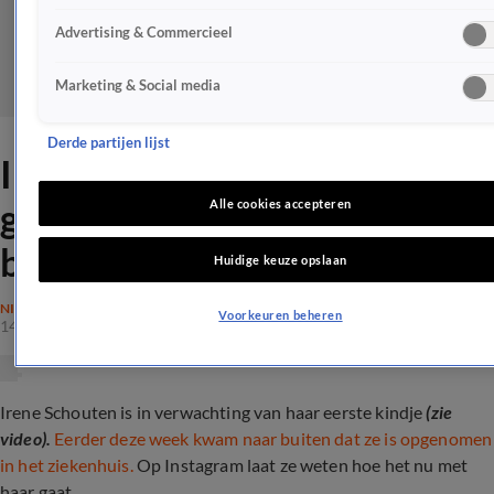
Advertising & Commercieel
Marketing & Social media
Derde partijen lijst
Irene Schouten geeft
gezondheidsupdate na heftig
Alle cookies accepteren
bericht
Huidige keuze opslaan
NIEUWS
Voorkeuren beheren
14 juni 2024, 14:36
Irene Schouten is in verwachting van haar eerste kindje
(zie
video).
Eerder deze week kwam naar buiten dat ze is opgenomen
in het ziekenhuis.
Op Instagram laat ze weten hoe het nu met
haar gaat...