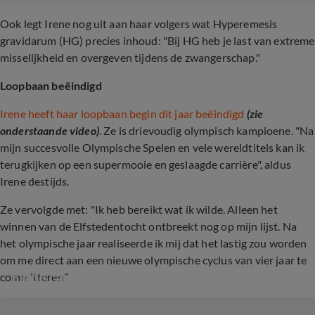
Ook legt Irene nog uit aan haar volgers wat Hyperemesis
gravidarum (HG) precies inhoud: "Bij HG heb je last van extreme
misselijkheid en overgeven tijdens de zwangerschap."
Loopbaan beëindigd
Irene heeft haar loopbaan begin dit jaar beëindigd
(zie
onderstaande video)
. Ze is drievoudig olympisch kampioene. "Na
mijn succesvolle Olympische Spelen en vele wereldtitels kan ik
terugkijken op een supermooie en geslaagde carrière", aldus
Irene destijds.
Ze vervolgde met: "Ik heb bereikt wat ik wilde. Alleen het
winnen van de Elfstedentocht ontbreekt nog op mijn lijst. Na
het olympische jaar realiseerde ik mij dat het lastig zou worden
om me direct aan een nieuwe olympische cyclus van vier jaar te
Einde carrière op het ijs van Irene Schouten
committeren."