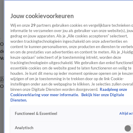
Jouw cookievoorkeuren
Wij en onze
29
partners gebruiken cookies en vergelijkbare technieken 
informatie te verzamelen over jou als gebruiker van onze website(s), jou
gedrag en jouw apparaten. Als je „Alle cookies accepteren” selecteert,
worden trackingtechnologieën ingeschakeld om onze advertenties en
Overzicht
Afleveringen
Tip
Entertainment
BN'ers
TV
Crime
Algemeen
content te kunnen personaliseren, onze producten en diensten te verbet
de redactie
Nieuwsbrief
en om de prestaties van advertenties en content te meten. Als je „Huidi
keuze opslaan” selecteert of je toestemming intrekt, worden deze
Volg Shownieuws
trackingtechnologieën uitgeschakeld. We gebruiken dan enkel functionel
essentiële cookies om de website goed te laten functioneren en veilig te
houden. Je kunt dit menu op ieder moment opnieuw openen om je keuzes
wijzigen of om je toestemming in te trekken door op de link Cookie-
Zoeken
instellingen onder aan de webpagina te klikken. Je selecties zullen overal
Overzicht
Entertainment
Spraakmakend
Reality
Crime
Video's
Afl
binnen onze Digitale Diensten worden doorgevoerd.
Raadpleeg onze
Cookieverklaring voor meer informatie.
Bekijk hier onze Digitale
Diensten.
Altijd ac
Functioneel & Essentieel
Analytisch