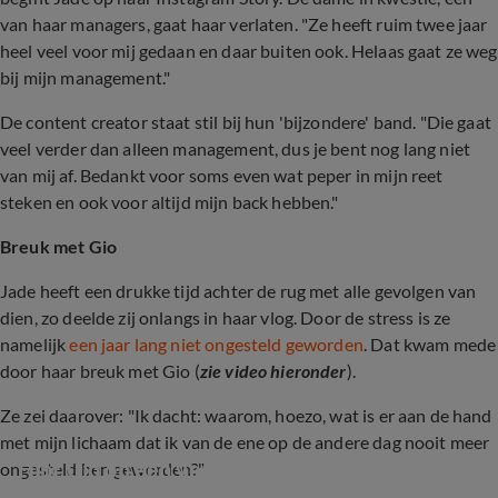
van haar managers, gaat haar verlaten. "Ze heeft ruim twee jaar
heel veel voor mij gedaan en daar buiten ook. Helaas gaat ze weg
bij mijn management."
De content creator staat stil bij hun 'bijzondere' band. "Die gaat
veel verder dan alleen management, dus je bent nog lang niet
van mij af. Bedankt voor soms even wat peper in mijn reet
steken en ook voor altijd mijn back hebben."
Breuk met Gio
Jade heeft een drukke tijd achter de rug met alle gevolgen van
dien, zo deelde zij onlangs in haar vlog. Door de stress is ze
namelijk
een jaar lang niet ongesteld geworden
. Dat kwam mede
door haar breuk met Gio (
zie video hieronder
).
Ze zei daarover: "Ik dacht: waarom, hoezo, wat is er aan de hand
met mijn lichaam dat ik van de ene op de andere dag nooit meer
Hint Gio op een verhuizing?
ongesteld ben geworden?"