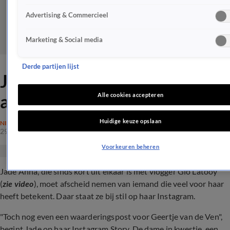
Advertising & Commercieel
Marketing & Social media
Derde partijen lijst
Jade Anna neemt verdrietig
afscheid
Alle cookies accepteren
Huidige keuze opslaan
NIEUWS
29 nov 2023, 14:10
Voorkeuren beheren
Jade Anna, die sinds kort uit elkaar is met vlogger Gio Latooy
(
zie video
), moet afscheid nemen van iemand die veel voor haar
heeft betekent. Daar staat ze bij stil op haar Instagram.
"Toch nog even een waarderingspost voor Geertje van de Ven",
begint Jade op haar Instagram Story. De dame in kwestie, een