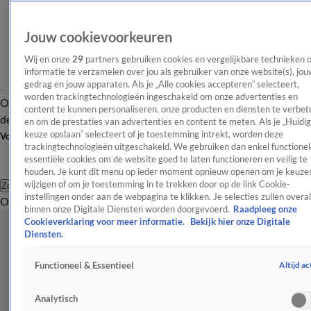
Jouw cookievoorkeuren
Wij en onze
29
partners gebruiken cookies en vergelijkbare technieken 
informatie te verzamelen over jou als gebruiker van onze website(s), jou
gedrag en jouw apparaten. Als je „Alle cookies accepteren” selecteert,
worden trackingtechnologieën ingeschakeld om onze advertenties en
Overzicht
Afleveringen
Tip
Entertainment
BN'ers
TV
Crime
Algemeen
content te kunnen personaliseren, onze producten en diensten te verbet
de redactie
Nieuwsbrief
en om de prestaties van advertenties en content te meten. Als je „Huidi
keuze opslaan” selecteert of je toestemming intrekt, worden deze
Volg Shownieuws
trackingtechnologieën uitgeschakeld. We gebruiken dan enkel functionel
essentiële cookies om de website goed te laten functioneren en veilig te
houden. Je kunt dit menu op ieder moment opnieuw openen om je keuzes
wijzigen of om je toestemming in te trekken door op de link Cookie-
Zoeken
instellingen onder aan de webpagina te klikken. Je selecties zullen overal
Overzicht
Entertainment
Spraakmakend
Reality
Crime
Video's
Afl
binnen onze Digitale Diensten worden doorgevoerd.
Raadpleeg onze
Cookieverklaring voor meer informatie.
Bekijk hier onze Digitale
Diensten.
Altijd ac
Functioneel & Essentieel
Analytisch