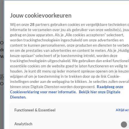
Jouw cookievoorkeuren
Wij en onze
28
partners gebruiken cookies en vergelijkbare technieken 
informatie te verzamelen over jou als gebruiker van onze website(s), jou
gedrag en jouw apparaten. Als je „Alle cookies accepteren” selecteert,
worden trackingtechnologieën ingeschakeld om onze advertenties en
Overzicht
Afleveringen
Tip
Entertainment
BN'ers
TV
Crime
Algemeen
content te kunnen personaliseren, onze producten en diensten te verbet
de redactie
Nieuwsbrief
en om de prestaties van advertenties en content te meten. Als je „Huidi
keuze opslaan” selecteert of je toestemming intrekt, worden deze
Volg Shownieuws
trackingtechnologieën uitgeschakeld. We gebruiken dan enkel functionel
essentiële cookies om de website goed te laten functioneren en veilig te
houden. Je kunt dit menu op ieder moment opnieuw openen om je keuzes
wijzigen of om je toestemming in te trekken door op de link Cookie-
Zoeken
instellingen onder aan de webpagina te klikken. Je selecties zullen overal
Overzicht
Entertainment
Spraakmakend
Reality
Crime
Video's
Afl
binnen onze Digitale Diensten worden doorgevoerd.
Raadpleeg onze
Cookieverklaring voor meer informatie.
Bekijk hier onze Digitale
Diensten.
Altijd ac
Functioneel & Essentieel
Analytisch