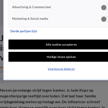
Advertising & Commercieel
Marketing & Social media
Derde partijen lijst
Jade Kops (19) overleden,
influencer leed aan zeldzame
Alle cookies accepteren
vorm van kanker
Huidige keuze opslaan
NIEUWS
Voorkeuren beheren
24 apr 2026, 14:50
Na een jarenlange strijd tegen kanker, is Jade Kops op
negentienjarige leeftijd overleden. Dat laat haar familie
vrijdagmiddag weten op Instagram. De influencer schreef
sinds haar diagnose openlijk over haar strijd tegen kanker. In