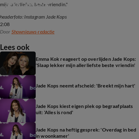
zieke Jade Kops
mijn allerliefste beste vriendin."
headerfoto: Instagram Jade Kops
2:08
Door
Shownieuws-redactie
Lees ook
Emma Kok reageert op overlijden Jade Kops:
'Slaap lekker mijn allerliefste beste vriendin'
Jade Kops neemt afscheid: 'Breekt mijn hart'
Jade Kops kiest eigen plek op begraafplaats
uit: 'Alles is rond'
Jade Kops na heftig gesprek: 'Overdag in bed
in woonkamer'