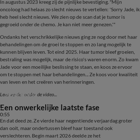
In augustus 2023 kreeg zij de pijnlijke bevestiging. "Mijn
oncoloog had helaas zo slecht nieuws te vertellen: 'Sorry Jade, ik
heb heel slecht nieuws. We zien op de scan dat je tumor is
gegroeid onder de chemo. Je kan niet meer genezen.'"
Ondanks het verschrikkelijke nieuws ging ze nog door met haar
behandelingen om de groei te stoppen en zo lang mogelijk te
kunnen blijven leven. Tot eind 2025. Haar tumor bleef groeien,
bestraling was mogelijk, maar de risico's waren enorm. Zo kwam
Jade voor een moeilijke beslissing te staan, en koos ze ervoor
om te stoppen met haar behandelingen... Ze koos voor kwaliteit
van leven en het creëren van herinneringen.
Jade Kops over slechte uitslag rondom 
gezondheid
Lees verder onder de video...
Een onwerkelijke laatste fase
0:55
En dat deed ze. Ze vierde haar negentiende verjaardag groter
dan ooit, maar ondertussen bleef haar toestand ook
verslechteren. Begin maart 2026 deelde ze het