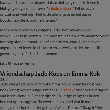
hartverscheurende nieuws
dat ze niet lang meer te leven had.
Het ging volgens haar over "
enkele weken
". "Dit doet zó
ontzettend veel pijn. Het is de allerergste en heftigste
boodschap die ik ooit heb gehad."
Met die woorden was volgens Jade "het onwerkelijke
werkelijkheid geworden". "Tenminste, dat is wel zo maar zo voelt
het nog niet helemaal. Ik leef echt in een waas. Ik heb zoveel
angst om het leven los te laten en zoveel verdriet, omdat ik
gewoon geen afscheid kan nemen."
Harten Bas Smit en Nicolette van Dam breken 
voor zieke Jade Kops
Lees hieronder verder...
Vriendschap Jade Kops en Emma Kok
1:09
Jade was goed bevriend met Emma Kok, die eerder nog haar
boek kreeg overhandigd. Emma is
"in shock"
door het overlijden
van haar vriendin. Dat schrijft de 18-jarige zangeres in een
bericht op Instagram. "Ik weet niet zo goed wat ik moet
Het inspirerende leven van de ongeneeslijk 
schrijven. Ik kan het niet geloven", aldus Emma. "Slaap lekker