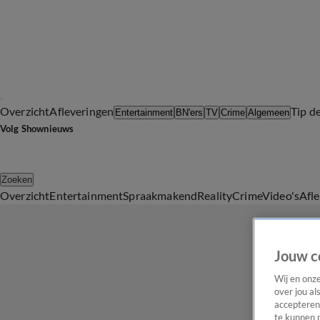
Overzicht
Afleveringen
Tip d
Entertainment
BN'ers
TV
Crime
Algemeen
Volg Shownieuws
Zoeken
Overzicht
Entertainment
Spraakmakend
Reality
Crime
Video's
Afl
Jouw c
Wij en onz
over jou al
accepteren
te kunnen 