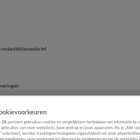
e redactie
Nieuwsbrief
everingen
ookievoorkeuren
e
28
partners gebruiken cookies en vergelijkbare technieken om informatie te
s gebruiker van onze website(s), jouw gedrag en jouw apparaten. Als je „Alle co
” selecteert, worden trackingtechnologieën ingeschakeld om onze advertenties
personaliseren, onze producten en diensten te verbeteren en om de prestaties 