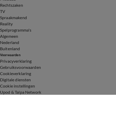
Rechtszaken
TV
Spraakmakend
Reality
Spelprogramma's
Algemeen
Nederland
Buitenland
Voorwaarden
Privacyverklaring
Gebruiksvoorwaarden
Cookieverklaring
Digitale diensten
Cookie instellingen
Upod & Talpa Network
Adverteren
Vacatures
Publieksservice