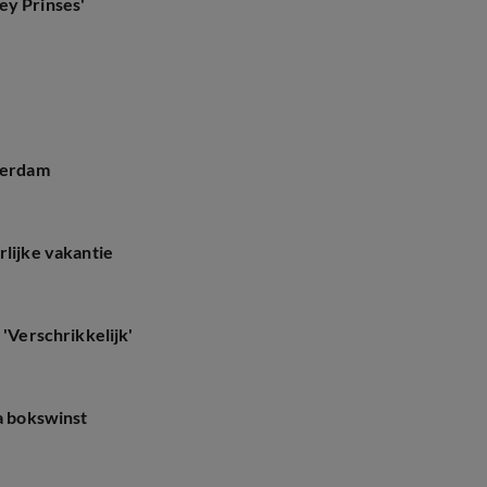
ey Prinses'
Leerdam
rlijke vakantie
 'Verschrikkelijk'
na bokswinst