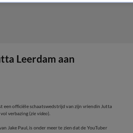
utta Leerdam aan
 een officiële schaatswedstrijd van zijn vriendin Jutta
 vol verbazing (
zie video
).
 van Jake Paul, is onder meer te zien dat de YouTuber