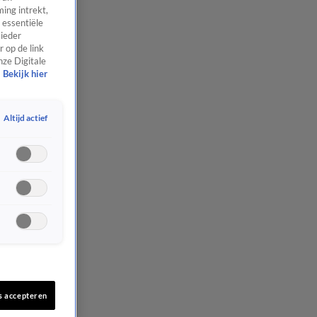
ing intrekt,
 essentiële
 ieder
 op de link
nze Digitale
Bekijk hier
Altijd actief
s accepteren