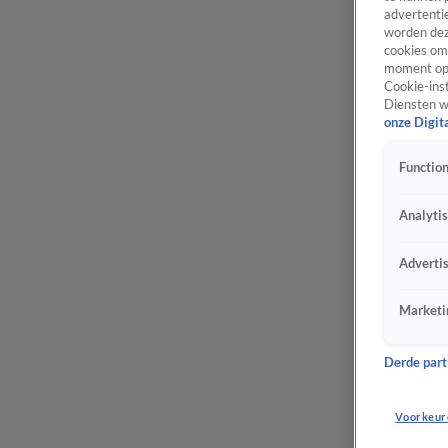
advertentie
worden dez
cookies om 
moment opn
Cookie-inst
Diensten w
onze Digit
Function
Analyti
Adverti
Marketi
Derde parti
Voorkeur