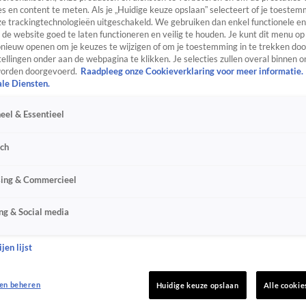
s en content te meten. Als je „Huidige keuze opslaan” selecteert of je toestemm
e trackingtechnologieën uitgeschakeld. We gebruiken dan enkel functionele en
de website goed te laten functioneren en veilig te houden. Je kunt dit menu op
ieuw openen om je keuzes te wijzigen of om je toestemming in te trekken door
ellingen onder aan de webpagina te klikken. Je selecties zullen overal binnen o
orden doorgevoerd.
Raadpleeg onze Cookieverklaring voor meer informatie.
ale Diensten.
eel & Essentieel
sch
sing & Commercieel
ng & Social media
jen lijst
en beheren
Huidige keuze opslaan
Alle cookie