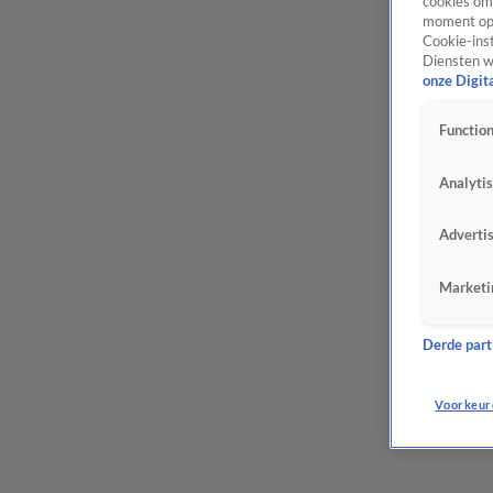
cookies om 
moment opn
Cookie-inst
Diensten w
onze Digit
Function
Analyti
Adverti
Marketi
Derde parti
Voorkeur