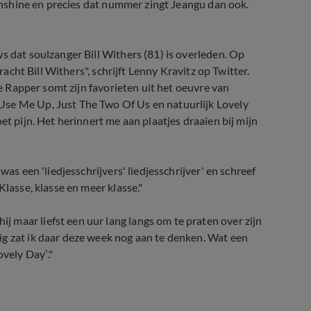
 Sunshine en precies dat nummer zingt Jeangu dan ook.
s dat soulzanger Bill Withers (81) is overleden. Op
racht Bill Withers", schrijft Lenny Kravitz op Twitter.
he Rapper somt zijn favorieten uit het oeuvre van
Use Me Up, Just The Two Of Us en natuurlijk Lovely
et pijn. Het herinnert me aan plaatjes draaien bij mijn
was een 'liedjesschrijvers' liedjesschrijver' en schreef
Klasse, klasse en meer klasse."
 maar liefst een uur lang langs om te praten over zijn
ig zat ik daar deze week nog aan te denken. Wat een
ovely Day’."