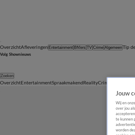
Overzicht
Afleveringen
Tip d
Entertainment
BN'ers
TV
Crime
Algemeen
Volg Shownieuws
Zoeken
Overzicht
Entertainment
Spraakmakend
Reality
Crime
Video's
Afl
Jouw c
Wij en onz
over jou al
accepteren
te kunnen 
advertentie
worden dez