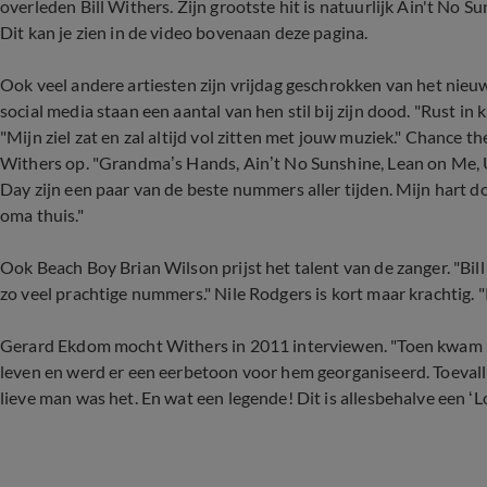
overleden Bill Withers. Zijn grootste hit is natuurlijk Ain't No
Dit kan je zien in de video bovenaan deze pagina.
Ook veel andere artiesten zijn vrijdag geschrokken van het nieuw
social media staan een aantal van hen stil bij zijn dood. "Rust in k
"Mijn ziel zat en zal altijd vol zitten met jouw muziek." Chance t
Withers op. "Grandma’s Hands, Ain’t No Sunshine, Lean on Me, 
Day zijn een paar van de beste nummers aller tijden. Mijn hart do
oma thuis."
Ook Beach Boy Brian Wilson prijst het talent van de zanger. "Bill 
zo veel prachtige nummers." Nile Rodgers is kort maar krachtig. "
Gerard Ekdom mocht Withers in 2011 interviewen. "Toen kwam hij
leven en werd er een eerbetoon voor hem georganiseerd. Toevall
lieve man was het. En wat een legende! Dit is allesbehalve een ‘L