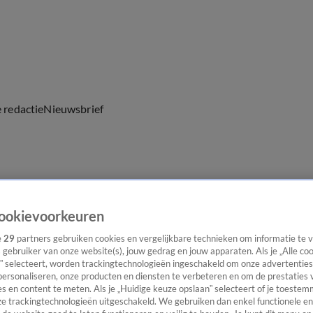
e redactie
Nieuwsbrief
everingen
ookievoorkeuren
e
29
partners gebruiken cookies en vergelijkbare technieken om informatie te
s gebruiker van onze website(s), jouw gedrag en jouw apparaten. Als je „Alle co
” selecteert, worden trackingtechnologieën ingeschakeld om onze advertenties
personaliseren, onze producten en diensten te verbeteren en om de prestaties 
s en content te meten. Als je „Huidige keuze opslaan” selecteert of je toestemm
e trackingtechnologieën uitgeschakeld. We gebruiken dan enkel functionele en