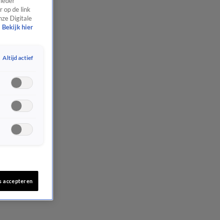
 ieder
 op de link
nze Digitale
Bekijk hier
Altijd actief
s accepteren