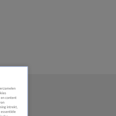
 verzamelen
okies
 en content
van
ing intrekt,
 essentiële