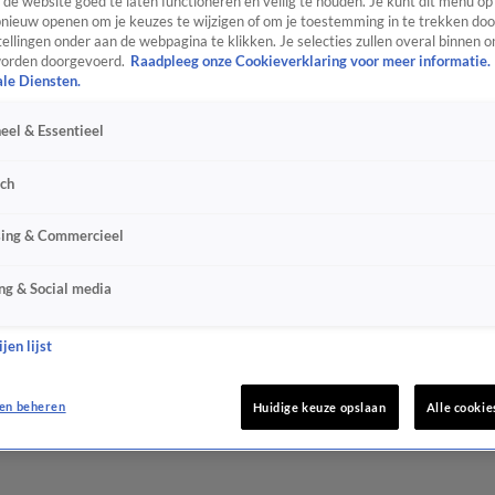
de website goed te laten functioneren en veilig te houden. Je kunt dit menu op
ieuw openen om je keuzes te wijzigen of om je toestemming in te trekken door
ellingen onder aan de webpagina te klikken. Je selecties zullen overal binnen o
orden doorgevoerd.
Raadpleeg onze Cookieverklaring voor meer informatie.
ale Diensten.
eel & Essentieel
sch
sing & Commercieel
ng & Social media
jen lijst
en beheren
Huidige keuze opslaan
Alle cookie