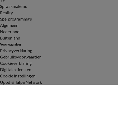
Spraakmakend
Reality
Spelprogramma's
Algemeen
Nederland
Buitenland
Voorwaarden
Privacyverklaring
Gebruiksvoorwaarden
Cookieverklaring
Digitale diensten
Cookie instellingen
Upod & Talpa Network
Adverteren
Vacatures
Publieksservice
Toegankelijkheid
Over ons