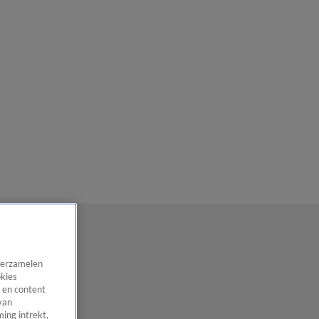
 verzamelen
okies
 en content
van
ing intrekt,