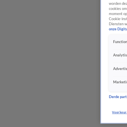
worden dez
cookies om 
moment opn
Cookie-inst
Diensten w
onze Digit
Function
Analyti
Adverti
Marketi
Derde parti
Voorkeur