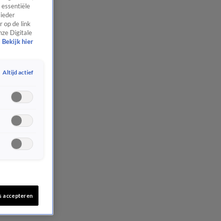
 essentiële
 ieder
 op de link
nze Digitale
Bekijk hier
Altijd actief
s accepteren