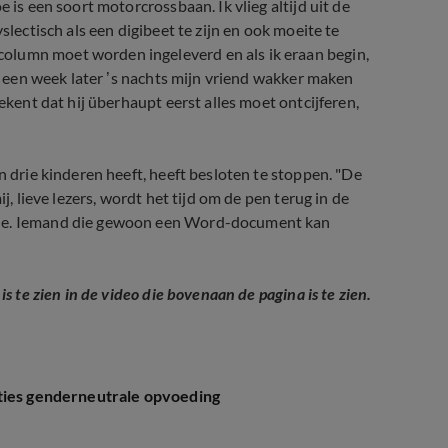
 is een soort motorcrossbaan. Ik vlieg altijd uit de
slectisch als een digibeet te zijn en ook moeite te
olumn moet worden ingeleverd en als ik eraan begin,
ik een week later ’s nachts mijn vriend wakker maken
ekent dat hij überhaupt eerst alles moet ontcijferen,
n drie kinderen heeft, heeft besloten te stoppen. "De
j, lieve lezers, wordt het tijd om de pen terug in de
ende. Iemand die gewoon een Word-document kan
 is te zien in de video die bovenaan de pagina is te zien.
cties genderneutrale opvoeding