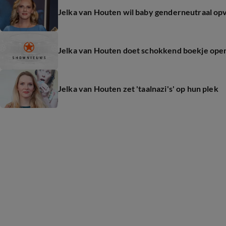
Jelka van Houten wil baby genderneutraal o
Jelka van Houten doet schokkend boekje open
Jelka van Houten zet 'taalnazi's' op hun plek