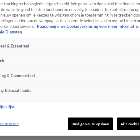
e trackingtechnologieën uitgeschakeld. We gebruiken dan enkel functionele en
de website goed te laten functioneren en veilig te houden. Je kunt dit menu op
ieuw openen om je keuzes te wijzigen of om je toestemming in te trekken door
ellingen onder aan de webpagina te klikken. Je selecties zullen overal binnen o
orden doorgevoerd.
Raadpleeg onze Cookieverklaring voor meer informatie.
ale Diensten.
eel & Essentieel
sch
sing & Commercieel
ng & Social media
jen lijst
en beheren
Huidige keuze opslaan
Alle cookie