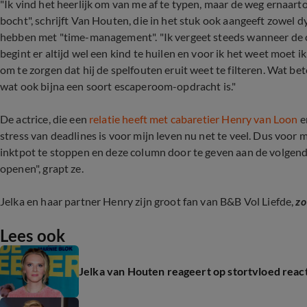
"Ik vind het heerlijk om van me af te typen, maar de weg ernaartoe
bocht", schrijft Van Houten, die in het stuk ook aangeeft zowel dy
hebben met "time-management". "Ik vergeet steeds wanneer de c
begint er altijd wel een kind te huilen en voor ik het weet moet 
om te zorgen dat hij de spelfouten eruit weet te filteren. Wat bet
wat ook bijna een soort escaperoom-opdracht is."
De actrice, die een
relatie heeft met cabaretier Henry van Loon
e
stress van deadlines is voor mijn leven nu net te veel. Dus voor mi
inktpot te stoppen en deze column door te geven aan de volg
openen", grapt ze.
Jelka en haar partner Henry zijn groot fan van B&B Vol Liefde,
zo
Lees ook
Jelka van Houten reageert op stortvloed rea