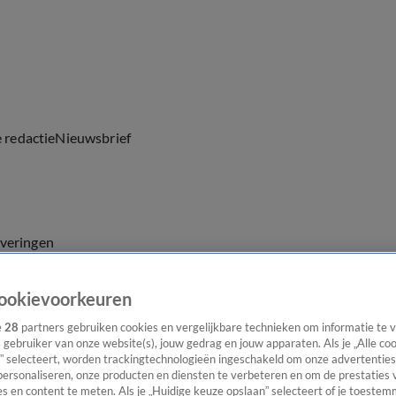
e redactie
Nieuwsbrief
everingen
ookievoorkeuren
e
28
partners gebruiken cookies en vergelijkbare technieken om informatie te
s gebruiker van onze website(s), jouw gedrag en jouw apparaten. Als je „Alle co
” selecteert, worden trackingtechnologieën ingeschakeld om onze advertenties
personaliseren, onze producten en diensten te verbeteren en om de prestaties 
s en content te meten. Als je „Huidige keuze opslaan” selecteert of je toestemm