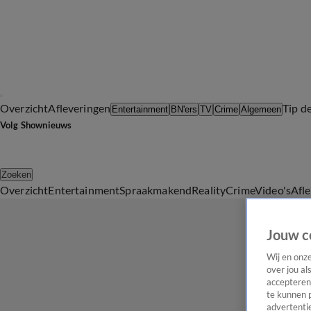
Overzicht
Afleveringen
Tip d
Entertainment
BN'ers
TV
Crime
Algemeen
Volg Shownieuws
Zoeken
Overzicht
Entertainment
Spraakmakend
Reality
Crime
Video's
Afl
Jouw c
Wij en onz
over jou al
accepteren
te kunnen 
advertentie