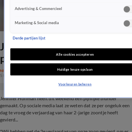
Advertising & Commercieel
Marketing & Social media
Derde partijen lijst
Jennifer Hoffman maakt
pijnlijke blunder
Alle cookies accepteren
Huidige keuze opslaan
NIEUWS
5 feb 2023, 21:49
Voorkeuren beheren
Jennifer Hoffman heeft dit weekend een pijnlijke blunder
gemaakt. Op sociale media laat ze weten dat ze per ongeluk een
dag te vroeg de verjaardag van haar 2-jarige zoontje heeft
gevierd...
"Wij hebben net de 2e verjaardag van onze zoon gevierd, om er