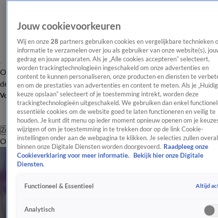
Jouw cookievoorkeuren
Wij en onze
28
partners gebruiken cookies en vergelijkbare technieken 
informatie te verzamelen over jou als gebruiker van onze website(s), jou
gedrag en jouw apparaten. Als je „Alle cookies accepteren” selecteert,
worden trackingtechnologieën ingeschakeld om onze advertenties en
Overzicht
Afleveringen
Tip
Entertainment
BN'ers
TV
Crime
Algemeen
content te kunnen personaliseren, onze producten en diensten te verbet
de redactie
Nieuwsbrief
en om de prestaties van advertenties en content te meten. Als je „Huidi
keuze opslaan” selecteert of je toestemming intrekt, worden deze
Volg Shownieuws
trackingtechnologieën uitgeschakeld. We gebruiken dan enkel functionel
essentiële cookies om de website goed te laten functioneren en veilig te
houden. Je kunt dit menu op ieder moment opnieuw openen om je keuzes
wijzigen of om je toestemming in te trekken door op de link Cookie-
Zoeken
instellingen onder aan de webpagina te klikken. Je selecties zullen overal
Overzicht
Entertainment
Spraakmakend
Reality
Crime
Video's
Afl
binnen onze Digitale Diensten worden doorgevoerd.
Raadpleeg onze
Cookieverklaring voor meer informatie.
Bekijk hier onze Digitale
Diensten.
Altijd ac
Functioneel & Essentieel
Analytisch