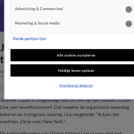
Advertising & Commercieel
Marketing & Social media
Derde partijen lijst
Jennifer Lopez treedt op
tijdens Global Citizen Live
Alle cookies accepteren
Huidige keuze opslaan
NIEUWS
10 aug 2021, 07:38
Voorkeuren beheren
Jennifer Lopez is toegevoegd aan de line-up van Global Citizen
Live, een benefietconcert. Dat maakte de organisatie maandag
bekend via Instagram, waarop J.Lo reageerde: "Ik kan niet
wachten. Zie je snel, New York."
De initiatiefnemers van Global Citizen Live vragen met het