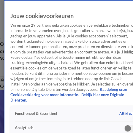
Jouw cookievoorkeuren
Wij en onze
29
partners gebruiken cookies en vergelijkbare technieken 
informatie te verzamelen over jou als gebruiker van onze website(s), jou
gedrag en jouw apparaten. Als je „Alle cookies accepteren” selecteert,
worden trackingtechnologieën ingeschakeld om onze advertenties en
Overzicht
Afleveringen
Tip
Entertainment
BN'ers
TV
Crime
Algemeen
content te kunnen personaliseren, onze producten en diensten te verbet
de redactie
Nieuwsbrief
en om de prestaties van advertenties en content te meten. Als je „Huidi
keuze opslaan” selecteert of je toestemming intrekt, worden deze
Volg Shownieuws
trackingtechnologieën uitgeschakeld. We gebruiken dan enkel functionel
essentiële cookies om de website goed te laten functioneren en veilig te
houden. Je kunt dit menu op ieder moment opnieuw openen om je keuzes
wijzigen of om je toestemming in te trekken door op de link Cookie-
Zoeken
instellingen onder aan de webpagina te klikken. Je selecties zullen overal
Overzicht
Entertainment
Spraakmakend
Reality
Crime
Video's
Afl
binnen onze Digitale Diensten worden doorgevoerd.
Raadpleeg onze
Cookieverklaring voor meer informatie.
Bekijk hier onze Digitale
Diensten.
Altijd ac
Functioneel & Essentieel
Analytisch