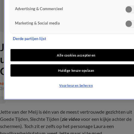
Advertising & Commercieel
Marketing & Social media
Derde partijen lijst
Jette van der Meij laat zich
uit over 'vertrek Laura uit
Alle cookies accepteren
GTST'
Huidige keuze opslaan
NIEUWS
Voorkeuren beheren
26 feb 2024, 14:11
Jette van der Meij is één van de meest vertrouwde gezichten uit
Goede Tijden, Slechte Tijden (
zie video
voor een kijkje achter de
schermen). Toch zit er zelfs op het personage Laura een
houdbaarheidsdatum, weet Jette maar al te goed.