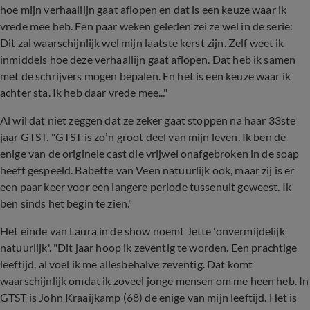
hoe mijn verhaallijn gaat aflopen en dat is een keuze waar ik
vrede mee heb. Een paar weken geleden zei ze wel in de serie:
Dit zal waarschijnlijk wel mijn laatste kerst zijn. Zelf weet ik
inmiddels hoe deze verhaallijn gaat aflopen. Dat heb ik samen
met de schrijvers mogen bepalen. En het is een keuze waar ik
achter sta. Ik heb daar vrede mee..."
Al wil dat niet zeggen dat ze zeker gaat stoppen na haar 33ste
jaar GTST. "
GTST is zo’n groot deel van mijn leven. Ik ben de
enige van de originele cast die vrijwel onafgebroken in de soap
heeft gespeeld. Babette van Veen natuurlijk ook, maar zij is er
een paar keer voor een langere periode tussenuit geweest. Ik
ben sinds het begin te zien."
Het einde van Laura in de show noemt Jette 'onvermijdelijk
natuurlijk'. "Dit jaar hoop ik zeventig te worden. Een prachtige
leeftijd, al voel ik me allesbehalve zeventig. Dat komt
waarschijnlijk omdat ik zoveel jonge mensen om me heen heb. In
GTST is John Kraaijkamp (68) de enige van mijn leeftijd. Het is