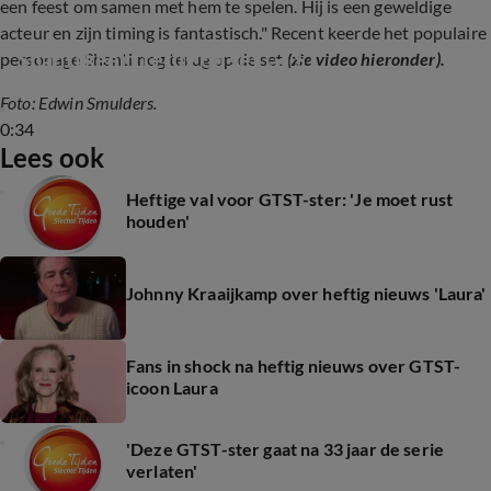
een feest om samen met hem te spelen. Hij is een geweldige
acteur en zijn timing is fantastisch." Recent keerde het populaire
Shanti keert terug op set GTST
personage Shanti nog terug op de set
(zie video hieronder).
Foto: Edwin Smulders.
0:34
Lees ook
Heftige val voor GTST-ster: 'Je moet rust
houden'
Johnny Kraaijkamp over heftig nieuws 'Laura'
Fans in shock na heftig nieuws over GTST-
icoon Laura
'Deze GTST-ster gaat na 33 jaar de serie
verlaten'