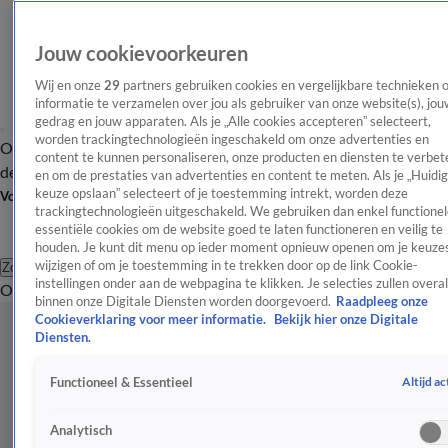
Jouw cookievoorkeuren
Wij en onze
29
partners gebruiken cookies en vergelijkbare technieken 
informatie te verzamelen over jou als gebruiker van onze website(s), jou
gedrag en jouw apparaten. Als je „Alle cookies accepteren” selecteert,
worden trackingtechnologieën ingeschakeld om onze advertenties en
Overzicht
Afleveringen
Tip
Entertainment
BN'ers
TV
Crime
Algemeen
content te kunnen personaliseren, onze producten en diensten te verbet
de redactie
Nieuwsbrief
en om de prestaties van advertenties en content te meten. Als je „Huidi
keuze opslaan” selecteert of je toestemming intrekt, worden deze
Volg Shownieuws
trackingtechnologieën uitgeschakeld. We gebruiken dan enkel functionel
essentiële cookies om de website goed te laten functioneren en veilig te
houden. Je kunt dit menu op ieder moment opnieuw openen om je keuzes
wijzigen of om je toestemming in te trekken door op de link Cookie-
Zoeken
instellingen onder aan de webpagina te klikken. Je selecties zullen overal
Overzicht
Entertainment
Spraakmakend
Reality
Crime
Video's
Afl
binnen onze Digitale Diensten worden doorgevoerd.
Raadpleeg onze
Cookieverklaring voor meer informatie.
Bekijk hier onze Digitale
Diensten.
Altijd ac
Functioneel & Essentieel
Analytisch