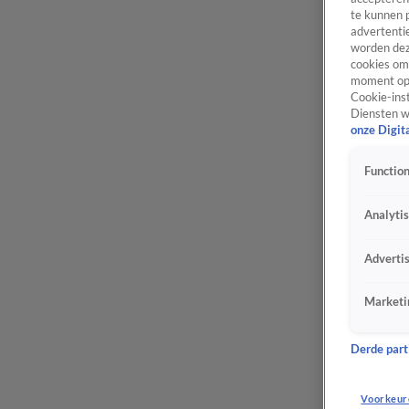
te kunnen 
advertentie
worden dez
cookies om 
moment opn
Cookie-inst
Diensten w
onze Digit
Function
Analyti
Adverti
Marketi
Derde parti
Voorkeur