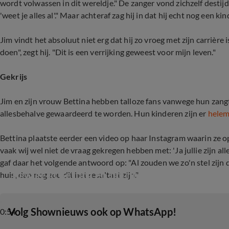
wordt volwassen in dit wereldje." De zanger vond zichzelf destijds 
'weet je alles al'." Maar achteraf zag hij in dat hij echt nog een kin
Jim vindt het absoluut niet erg dat hij zo vroeg met zijn carrièr
doen", zegt hij. "Dit is een verrijking geweest voor mijn leven."
Gekrijs
Jim en zijn vrouw Bettina hebben talloze fans vanwege hun zangt
allesbehalve gewaardeerd te worden. Hun kinderen zijn er
helem
Bettina plaatste eerder een video op haar Instagram waarin ze o
vaak wij wel niet de vraag gekregen hebben met: 'Ja jullie zijn all
gaf daar het volgende antwoord op: "Al zouden we zo'n stel zijn 
Ravage in Bettina en Jim hun huis
huis, dan nog zou dit het resultaat zijn."
‎Volg Shownieuws ook op WhatsApp!
0:54