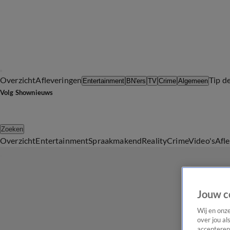
Overzicht
Afleveringen
Tip d
Entertainment
BN'ers
TV
Crime
Algemeen
Volg Shownieuws
Zoeken
Overzicht
Entertainment
Spraakmakend
Reality
Crime
Video's
Afl
Jouw c
Wij en onz
over jou al
accepteren