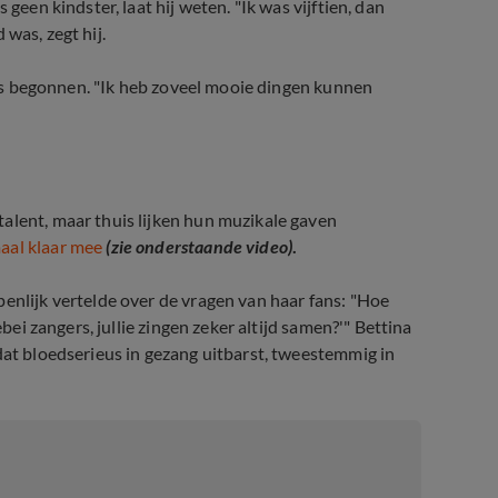
geen kindster, laat hij weten. "Ik was vijftien, dan
d was, zegt hij.
e is begonnen. "Ik heb zoveel mooie dingen kunnen
alent, maar thuis lijken hun muzikale gaven
aal klaar mee
(zie onderstaande video)
.
penlijk vertelde over de vragen van haar fans: "Hoe
ebei zangers, jullie zingen zeker altijd samen?'" Bettina
dat bloedserieus in gezang uitbarst, tweestemmig in