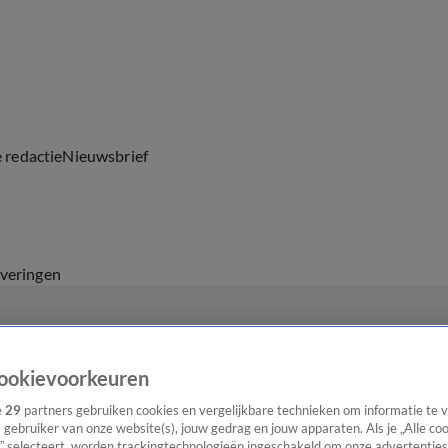
e redactie
Nieuwsbrief
everingen
ookievoorkeuren
e
29
partners gebruiken cookies en vergelijkbare technieken om informatie te
s gebruiker van onze website(s), jouw gedrag en jouw apparaten. Als je „Alle co
” selecteert, worden trackingtechnologieën ingeschakeld om onze advertenties