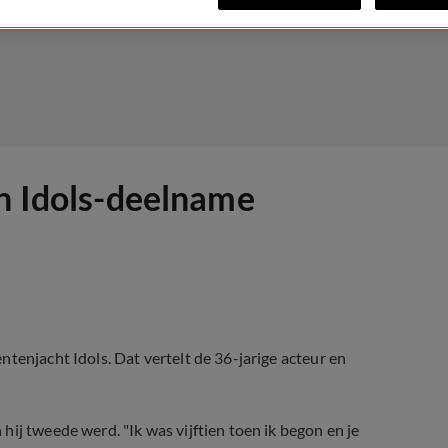
jn Idols-deelname
tenjacht Idols. Dat vertelt de 36-jarige acteur en
ij tweede werd. "Ik was vijftien toen ik begon en je