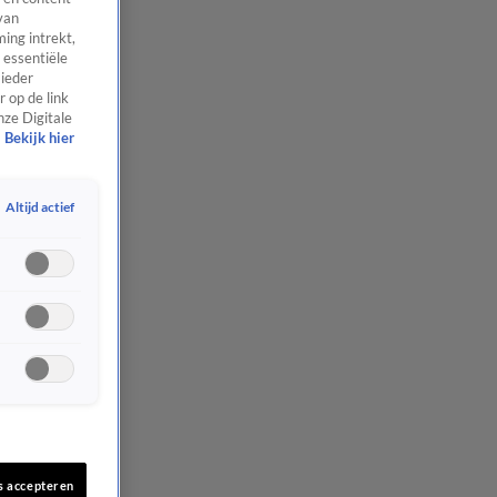
van
ing intrekt,
 essentiële
 ieder
 op de link
nze Digitale
Bekijk hier
Altijd actief
s accepteren