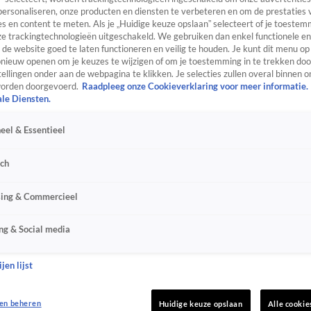
personaliseren, onze producten en diensten te verbeteren en om de prestaties 
s en content te meten. Als je „Huidige keuze opslaan” selecteert of je toestemm
e trackingtechnologieën uitgeschakeld. We gebruiken dan enkel functionele en
de website goed te laten functioneren en veilig te houden. Je kunt dit menu op
ieuw openen om je keuzes te wijzigen of om je toestemming in te trekken door
ellingen onder aan de webpagina te klikken. Je selecties zullen overal binnen o
orden doorgevoerd.
Raadpleeg onze Cookieverklaring voor meer informatie.
ale Diensten.
eel & Essentieel
sch
sing & Commercieel
ng & Social media
jen lijst
en beheren
Huidige keuze opslaan
Alle cookie