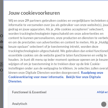
Jouw cookievoorkeuren
Wij en onze
29
partners gebruiken cookies en vergelijkbare technieken 
informatie te verzamelen over jou als gebruiker van onze website(s), jou
gedrag en jouw apparaten. Als je „Alle cookies accepteren” selecteert,
worden trackingtechnologieën ingeschakeld om onze advertenties en
Overzicht
Afleveringen
Tip
Entertainment
BN'ers
TV
Crime
Algemeen
content te kunnen personaliseren, onze producten en diensten te verbet
de redactie
Nieuwsbrief
en om de prestaties van advertenties en content te meten. Als je „Huidi
keuze opslaan” selecteert of je toestemming intrekt, worden deze
Volg Shownieuws
trackingtechnologieën uitgeschakeld. We gebruiken dan enkel functionel
essentiële cookies om de website goed te laten functioneren en veilig te
houden. Je kunt dit menu op ieder moment opnieuw openen om je keuzes
wijzigen of om je toestemming in te trekken door op de link Cookie-
Zoeken
instellingen onder aan de webpagina te klikken. Je selecties zullen overal
Overzicht
Entertainment
Spraakmakend
Reality
Crime
Video's
Afl
binnen onze Digitale Diensten worden doorgevoerd.
Raadpleeg onze
Cookieverklaring voor meer informatie.
Bekijk hier onze Digitale
Diensten.
Altijd ac
Functioneel & Essentieel
Analytisch