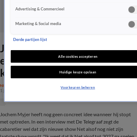
Advertising & Commercieel
Marketing & Social media
Derde partijen lijst
Jochem Myjer open over
einde carrière: 'Dan is het
Alle cookies accepteren
klaar'
Huidige keuze opslaan
NIEUWS
Voorkeuren beheren
1 juni 2024, 15:46
Jochem Myjer heeft nog geen concreet idee wanneer hij stopt
met optreden. In een interview met De Telegraaf zegt de
cabaretier wel dat zijn nieuwe show Net alsof nog niet zijn
laatste show wordt. "Ik weet dat ik Net alsof tot 2027 ga spelen.