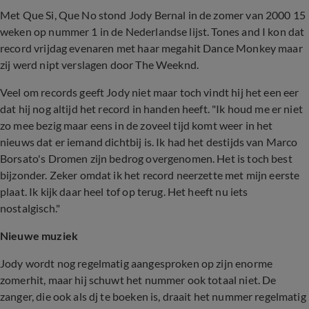
Met Que Si, Que No stond Jody Bernal in de zomer van 2000 15
weken op nummer 1 in de Nederlandse lijst. Tones and I kon dat
record vrijdag evenaren met haar megahit Dance Monkey maar
zij werd nipt verslagen door The Weeknd.
Veel om records geeft Jody niet maar toch vindt hij het een eer
dat hij nog altijd het record in handen heeft. "Ik houd me er niet
zo mee bezig maar eens in de zoveel tijd komt weer in het
nieuws dat er iemand dichtbij is. Ik had het destijds van Marco
Borsato's Dromen zijn bedrog overgenomen. Het is toch best
bijzonder. Zeker omdat ik het record neerzette met mijn eerste
plaat. Ik kijk daar heel tof op terug. Het heeft nu iets
nostalgisch."
Nieuwe muziek
Jody wordt nog regelmatig aangesproken op zijn enorme
zomerhit, maar hij schuwt het nummer ook totaal niet. De
zanger, die ook als dj te boeken is, draait het nummer regelmatig