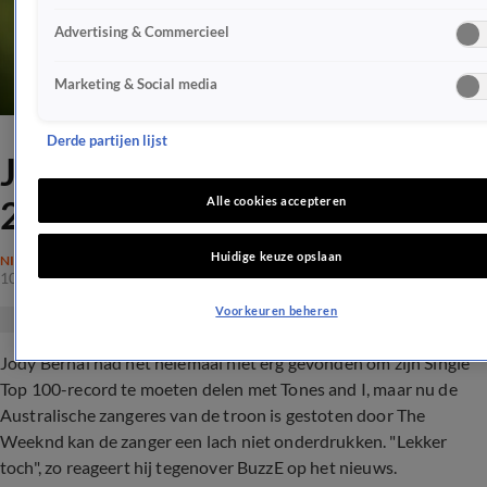
Advertising & Commercieel
Marketing & Social media
Derde partijen lijst
Jody Bernal blij met behoud
20 jaar oud hitrecord
Alle cookies accepteren
Huidige keuze opslaan
NIEUWS
10 jan 2020, 16:50
Voorkeuren beheren
Jody Bernal had het helemaal niet erg gevonden om zijn Single
Top 100-record te moeten delen met Tones and I, maar nu de
Australische zangeres van de troon is gestoten door The
Weeknd kan de zanger een lach niet onderdrukken. "Lekker
toch", zo reageert hij tegenover BuzzE op het nieuws.