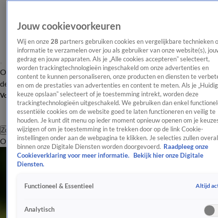
Jouw cookievoorkeuren
Wij en onze
28
partners gebruiken cookies en vergelijkbare technieken 
informatie te verzamelen over jou als gebruiker van onze website(s), jou
gedrag en jouw apparaten. Als je „Alle cookies accepteren” selecteert,
worden trackingtechnologieën ingeschakeld om onze advertenties en
Overzicht
Afleveringen
Tip
Entertainment
BN'ers
TV
Crime
Algemeen
content te kunnen personaliseren, onze producten en diensten te verbet
de redactie
Nieuwsbrief
en om de prestaties van advertenties en content te meten. Als je „Huidi
keuze opslaan” selecteert of je toestemming intrekt, worden deze
Volg Shownieuws
trackingtechnologieën uitgeschakeld. We gebruiken dan enkel functionel
essentiële cookies om de website goed te laten functioneren en veilig te
houden. Je kunt dit menu op ieder moment opnieuw openen om je keuzes
wijzigen of om je toestemming in te trekken door op de link Cookie-
Zoeken
instellingen onder aan de webpagina te klikken. Je selecties zullen overal
Overzicht
Entertainment
Spraakmakend
Reality
Crime
Video's
Afl
binnen onze Digitale Diensten worden doorgevoerd.
Raadpleeg onze
Cookieverklaring voor meer informatie.
Bekijk hier onze Digitale
Diensten.
Altijd ac
Functioneel & Essentieel
Analytisch