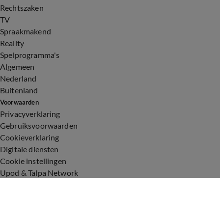
Rechtszaken
TV
Spraakmakend
Reality
Spelprogramma's
Algemeen
Nederland
Buitenland
Voorwaarden
Privacyverklaring
Gebruiksvoorwaarden
Cookieverklaring
Digitale diensten
Cookie instellingen
Upod & Talpa Network
Adverteren
Vacatures
Publieksservice
Toegankelijkheid