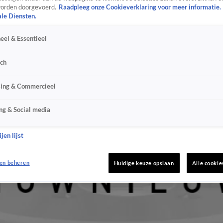
orden doorgevoerd.
Raadpleeg onze Cookieverklaring voor meer informatie.
ale Diensten.
eel & Essentieel
sch
sing & Commercieel
ng & Social media
jen lijst
en beheren
Huidige keuze opslaan
Alle cookie