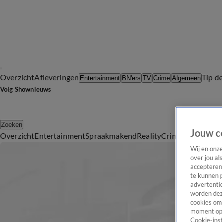
Overzicht
Afleveringen
Tip d
Entertainment
BN'ers
TV
Crime
Algemeen
Volg Shownieuws
Zoeken
Jouw c
Overzicht
Entertainment
Spraakmakend
Reality
Crime
Video's
Afl
Wij en onz
over jou al
accepteren
te kunnen 
advertentie
worden dez
cookies om 
moment opn
Cookie-inst