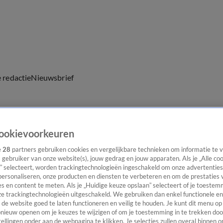
e redactie
Nieuwsbrief
ookievoorkeuren
everingen
e
28
partners gebruiken cookies en vergelijkbare technieken om informatie te
s gebruiker van onze website(s), jouw gedrag en jouw apparaten. Als je „Alle co
” selecteert, worden trackingtechnologieën ingeschakeld om onze advertenties
personaliseren, onze producten en diensten te verbeteren en om de prestaties 
s en content te meten. Als je „Huidige keuze opslaan” selecteert of je toestemm
e trackingtechnologieën uitgeschakeld. We gebruiken dan enkel functionele en
de website goed te laten functioneren en veilig te houden. Je kunt dit menu op
ieuw openen om je keuzes te wijzigen of om je toestemming in te trekken door
ellingen onder aan de webpagina te klikken. Je selecties zullen overal binnen o