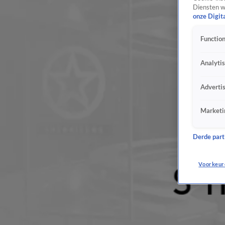
Diensten w
onze Digit
Function
Analyti
Adverti
Marketi
Derde parti
Voorkeur