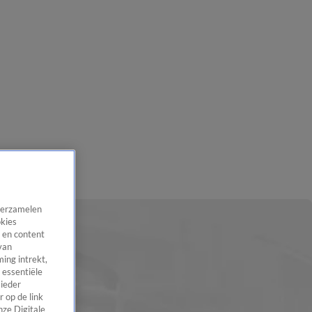
 verzamelen
okies
 en content
van
ing intrekt,
 essentiële
 ieder
 op de link
nze Digitale