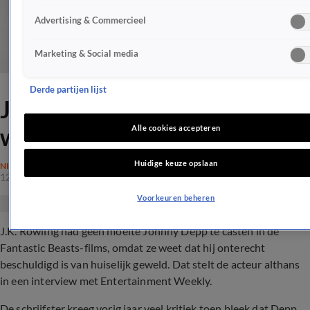
Advertising & Commercieel
Marketing & Social media
Derde partijen lijst
Johnny Depp: 'J.K. Rowling
weet dat ik onschuldig ben'
Alle cookies accepteren
Huidige keuze opslaan
NIEUWS
12 okt 2018, 08:00
Voorkeuren beheren
J.K. Rowling had geen moeite Johnny Depp te casten in de
Fantastic Beasts-films, omdat ze weet dat hij onterecht
beschuldigd is van huiselijk geweld. Dat stelt de acteur althans
in een interview met Entertainment Weekly.
De schrijfster kreeg vorig jaar veel kritiek toen bleek dat Depp