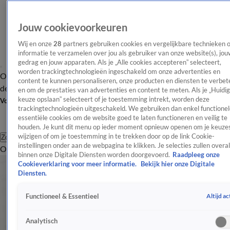
Jouw cookievoorkeuren
Wij en onze
28
partners gebruiken cookies en vergelijkbare technieken 
informatie te verzamelen over jou als gebruiker van onze website(s), jou
gedrag en jouw apparaten. Als je „Alle cookies accepteren” selecteert,
worden trackingtechnologieën ingeschakeld om onze advertenties en
Overzicht
Afleveringen
Tip
Entertainment
BN'ers
TV
Crime
Algemeen
content te kunnen personaliseren, onze producten en diensten te verbet
de redactie
Nieuwsbrief
en om de prestaties van advertenties en content te meten. Als je „Huidi
keuze opslaan” selecteert of je toestemming intrekt, worden deze
Volg Shownieuws
trackingtechnologieën uitgeschakeld. We gebruiken dan enkel functionel
essentiële cookies om de website goed te laten functioneren en veilig te
houden. Je kunt dit menu op ieder moment opnieuw openen om je keuzes
wijzigen of om je toestemming in te trekken door op de link Cookie-
Zoeken
instellingen onder aan de webpagina te klikken. Je selecties zullen overal
Overzicht
Entertainment
Spraakmakend
Reality
Crime
Video's
Afl
binnen onze Digitale Diensten worden doorgevoerd.
Raadpleeg onze
Cookieverklaring voor meer informatie.
Bekijk hier onze Digitale
Diensten.
Altijd ac
Functioneel & Essentieel
Analytisch