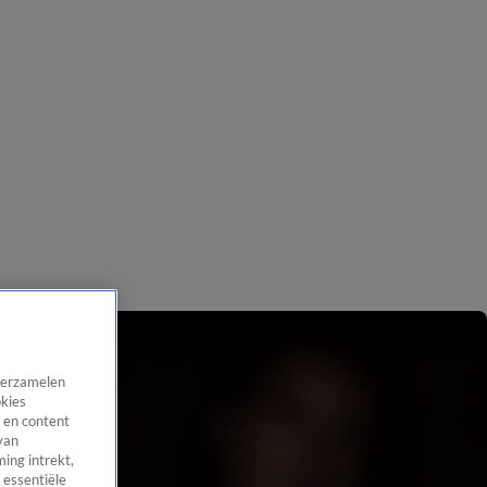
 verzamelen
okies
 en content
van
ing intrekt,
 essentiële