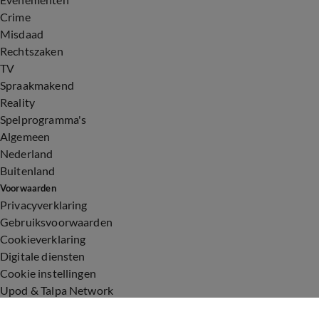
Crime
Misdaad
Rechtszaken
TV
Spraakmakend
Reality
Spelprogramma's
Algemeen
Nederland
Buitenland
Voorwaarden
Privacyverklaring
Gebruiksvoorwaarden
Cookieverklaring
Digitale diensten
Cookie instellingen
Upod & Talpa Network
Adverteren