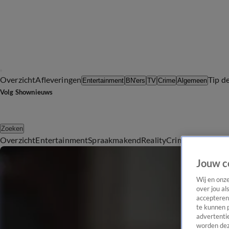
Overzicht
Afleveringen
Tip d
Entertainment
BN'ers
TV
Crime
Algemeen
Volg Shownieuws
Zoeken
Overzicht
Entertainment
Spraakmakend
Reality
Crime
Video's
Afl
Jouw c
Wij en onz
over jou al
accepteren
te kunnen 
advertentie
worden dez