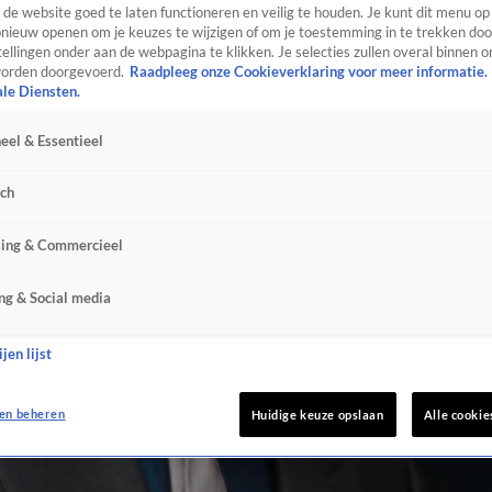
de website goed te laten functioneren en veilig te houden. Je kunt dit menu op
ieuw openen om je keuzes te wijzigen of om je toestemming in te trekken door
ellingen onder aan de webpagina te klikken. Je selecties zullen overal binnen o
orden doorgevoerd.
Raadpleeg onze Cookieverklaring voor meer informatie.
ale Diensten.
eel & Essentieel
sch
sing & Commercieel
ng & Social media
jen lijst
en beheren
Huidige keuze opslaan
Alle cookie