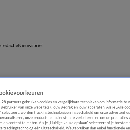
e redactie
Nieuwsbrief
everingen
ookievoorkeuren
e
28
partners gebruiken cookies en vergelijkbare technieken om informatie te
s gebruiker van onze website(s), jouw gedrag en jouw apparaten. Als je „Alle co
” selecteert, worden trackingtechnologieën ingeschakeld om onze advertenties
personaliseren, onze producten en diensten te verbeteren en om de prestaties 
s en content te meten. Als je „Huidige keuze opslaan” selecteert of je toestemm
e trackingtechnologieën uitgeschakeld. We gebruiken dan enkel functionele en