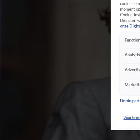
cookies om 
moment opn
Cookie-inst
Diensten w
onze Digit
Function
Analyti
Adverti
Marketi
Derde parti
Voorkeur