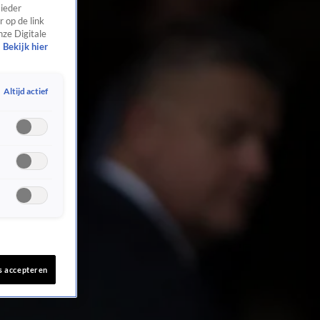
 ieder
 op de link
nze Digitale
Bekijk hier
Altijd actief
s accepteren