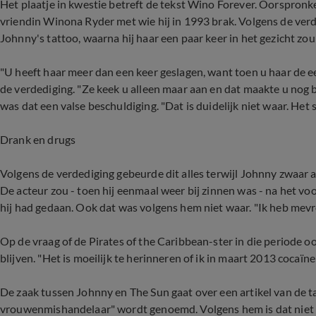
Het plaatje in kwestie betreft de tekst Wino Forever. Oorspronke
vriendin Winona Ryder met wie hij in 1993 brak. Volgens de ve
Johnny's tattoo, waarna hij haar een paar keer in het gezicht zo
"U heeft haar meer dan een keer geslagen, want toen u haar de eer
de verdediging. "Ze keek u alleen maar aan en dat maakte u nog 
was dat een valse beschuldiging. "Dat is duidelijk niet waar. Het s
Drank en drugs
Volgens de verdediging gebeurde dit alles terwijl Johnny zwaar 
De acteur zou - toen hij eenmaal weer bij zinnen was - na het voo
hij had gedaan. Ook dat was volgens hem niet waar. "Ik heb mev
Op de vraag of de Pirates of the Caribbean-ster in die periode o
blijven. "Het is moeilijk te herinneren of ik in maart 2013 cocaïne
De zaak tussen Johnny en The Sun gaat over een artikel van de t
vrouwenmishandelaar" wordt genoemd. Volgens hem is dat niet w