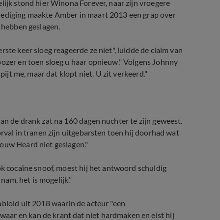
lijk stond hier Winona Forever, naar zijn vroegere
rdediging maakte Amber in maart 2013 een grap over
u hebben geslagen.
ste keer sloeg reageerde ze niet", luidde de claim van
bozer en toen sloeg u haar opnieuw." Volgens Johnny
pijt me, maar dat klopt niet. U zit verkeerd."
aan de drank zat na 160 dagen nuchter te zijn geweest.
rval in tranen zijn uitgebarsten toen hij doorhad wat
rouw Heard niet geslagen."
ok cocaïne snoof, moest hij het antwoord schuldig
 nam, het is mogelijk."
abloid uit 2018 waarin de acteur "een
aar en kan de krant dat niet hardmaken en eist hij