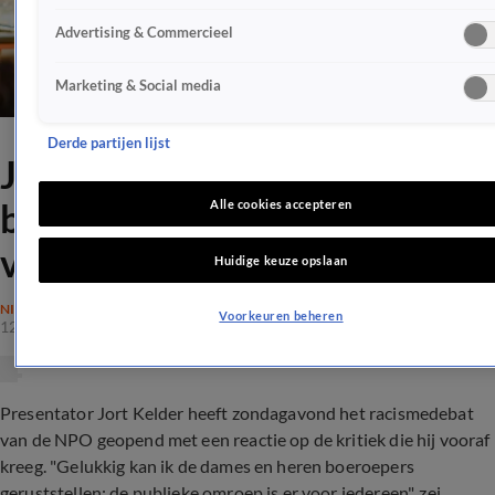
Advertising & Commercieel
Marketing & Social media
Derde partijen lijst
Jort Kelder reageert op
boycot racismedebat: NPO is
Alle cookies accepteren
van iedereen
Huidige keuze opslaan
NIEUWS
Voorkeuren beheren
12 juli 2020, 21:23
Presentator Jort Kelder heeft zondagavond het racismedebat
van de NPO geopend met een reactie op de kritiek die hij vooraf
kreeg. "Gelukkig kan ik de dames en heren boeroepers
geruststellen: de publieke omroep is er voor iedereen", zei