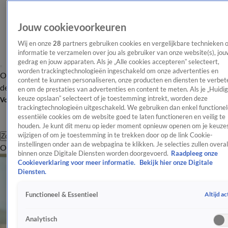
Jouw cookievoorkeuren
Wij en onze
28
partners gebruiken cookies en vergelijkbare technieken 
informatie te verzamelen over jou als gebruiker van onze website(s), jou
gedrag en jouw apparaten. Als je „Alle cookies accepteren” selecteert,
worden trackingtechnologieën ingeschakeld om onze advertenties en
Overzicht
Afleveringen
Tip
Entertainment
BN'ers
TV
Crime
Algemeen
content te kunnen personaliseren, onze producten en diensten te verbet
de redactie
Nieuwsbrief
en om de prestaties van advertenties en content te meten. Als je „Huidi
keuze opslaan” selecteert of je toestemming intrekt, worden deze
Volg Shownieuws
trackingtechnologieën uitgeschakeld. We gebruiken dan enkel functionel
essentiële cookies om de website goed te laten functioneren en veilig te
houden. Je kunt dit menu op ieder moment opnieuw openen om je keuzes
wijzigen of om je toestemming in te trekken door op de link Cookie-
Zoeken
instellingen onder aan de webpagina te klikken. Je selecties zullen overal
Overzicht
Entertainment
Spraakmakend
Reality
Crime
Video's
Afl
binnen onze Digitale Diensten worden doorgevoerd.
Raadpleeg onze
Cookieverklaring voor meer informatie.
Bekijk hier onze Digitale
Diensten.
Altijd ac
Functioneel & Essentieel
Analytisch