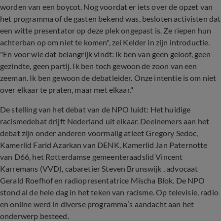
worden van een boycot. Nog voordat er iets over de opzet van
het programma of de gasten bekend was, besloten activisten dat
een witte presentator op deze plek ongepast is. Ze riepen hun
achterban op om niet te komen", zei Kelder in zijn introductie.
"En voor wie dat belangrijk vindt: ik ben van geen geloof, geen
gezindte, geen partij. Ik ben toch gewoon de zoon van een
zeeman. Ik ben gewoon de debatleider. Onze intentie is om niet
over elkaar te praten, maar met elkaar."
De stelling van het debat van de NPO luidt: Het huidige
racismedebat drijft Nederland uit elkaar. Deelnemers aan het
debat zijn onder anderen voormalig atleet Gregory Sedoc,
Kamerlid Farid Azarkan van DENK, Kamerlid Jan Paternotte
van D66, het Rotterdamse gemeenteraadslid Vincent
Karremans (VVD), cabaretier Steven Brunswijk , advocaat
Gerald Roefhof en radiopresentatrice Mischa Blok. De NPO
stond al de hele dag in het teken van racisme. Op televisie, radio
en online werd in diverse programma’s aandacht aan het
onderwerp besteed.