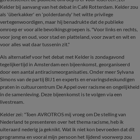
Kelder bij aanvang van het debat in Café Rotterdam. Kelder zou
als 'überkakker' en 'polderdandy' het witte privilege
vertegenwoordigen, maar hij benadrukte dat de publieke
omroep er voor alle bevolkingsgroepen is. "Voor links en rechts,
voor jong en oud, voor stad en platteland, voor zwart en wit en
voor alles wat daar tussenin zit."
Als alternatief voor het debat met Kelder is zondagavond
tegelijkertijd in Amsterdam een bijeenkomst, georganiseerd
door een aantal antiracismeorganisaties. Onder meer Sylvana
Simons van de partij BIJ1 en experts en ervaringsdeskundigen
praten in cultuurcentrum De Appel over racisme en ongelijkheid
in de samenleving. Deze bijeenkomst is te volgen via een
livestream.
Kelder zei: "Toen AVROTROS mij vroeg om De stelling van
Nederland te presenteren over het thema racisme, heb ik
uiteraard nederig ja geknikt. Wat ik niet kon bevroeden dat dit
programma en vooral mijn persoon het lijdend voorwerp zou