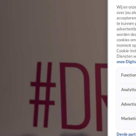
Wij en onz
over jou al
accepteren
te kunnen 
advertentie
worden dez
cookies om 
moment opn
Cookie-inst
Diensten w
onze Digit
Function
Analyti
Adverti
Marketi
Derde parti