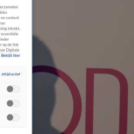
 verzamelen
okies
 en content
van
ing intrekt,
 essentiële
 ieder
 op de link
nze Digitale
Bekijk hier
Altijd actief