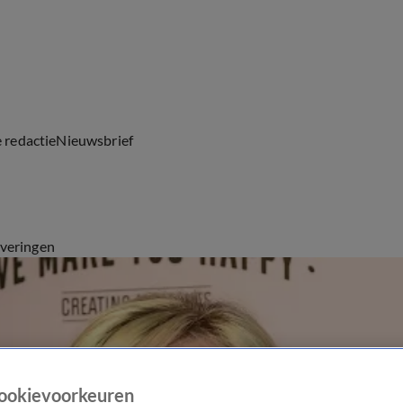
e redactie
Nieuwsbrief
everingen
ookievoorkeuren