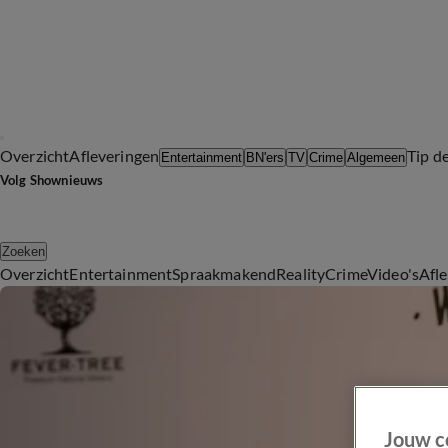
Overzicht
Afleveringen
Tip d
Entertainment
BN'ers
TV
Crime
Algemeen
Volg Shownieuws
Zoeken
Overzicht
Entertainment
Spraakmakend
Reality
Crime
Video's
Afl
Jouw c