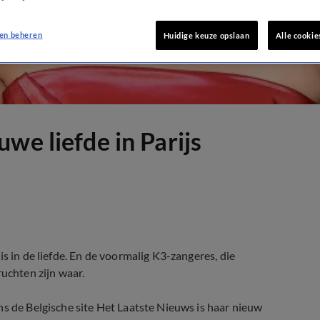
en beheren
Huidige keuze opslaan
Alle cookie
we liefde in Parijs
s in de liefde. En de voormalig K3-zangeres, die
ruchten zijn waar.
ns de Belgische site Het Laatste Nieuws is haar nieuw