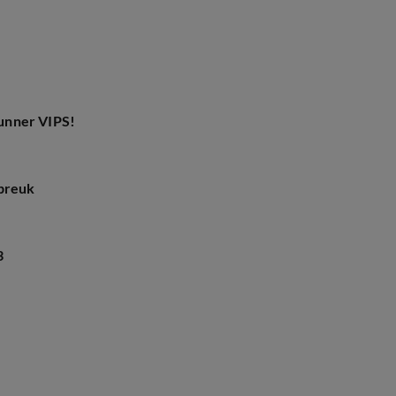
unner VIPS!
ebreuk
3