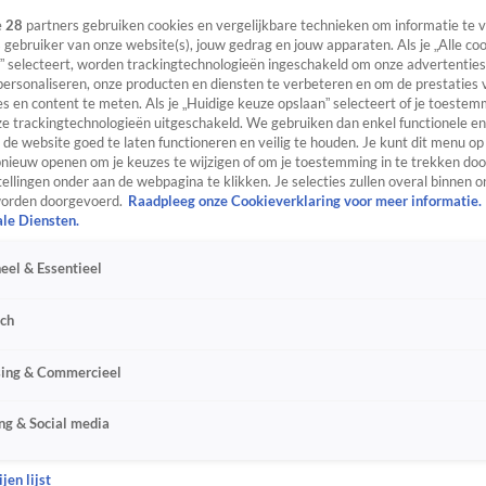
e
28
partners gebruiken cookies en vergelijkbare technieken om informatie te
s gebruiker van onze website(s), jouw gedrag en jouw apparaten. Als je „Alle co
” selecteert, worden trackingtechnologieën ingeschakeld om onze advertenties
personaliseren, onze producten en diensten te verbeteren en om de prestaties 
s en content te meten. Als je „Huidige keuze opslaan” selecteert of je toestemm
e trackingtechnologieën uitgeschakeld. We gebruiken dan enkel functionele en
de website goed te laten functioneren en veilig te houden. Je kunt dit menu op
ieuw openen om je keuzes te wijzigen of om je toestemming in te trekken door
ellingen onder aan de webpagina te klikken. Je selecties zullen overal binnen o
orden doorgevoerd.
Raadpleeg onze Cookieverklaring voor meer informatie.
ale Diensten.
eel & Essentieel
sch
sing & Commercieel
ng & Social media
jen lijst