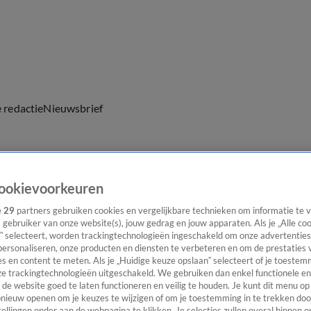
e redactie
Nieuwsbrief
ookievoorkeuren
everingen
e
29
partners gebruiken cookies en vergelijkbare technieken om informatie te
s gebruiker van onze website(s), jouw gedrag en jouw apparaten. Als je „Alle co
” selecteert, worden trackingtechnologieën ingeschakeld om onze advertenties
personaliseren, onze producten en diensten te verbeteren en om de prestaties 
s en content te meten. Als je „Huidige keuze opslaan” selecteert of je toestemm
e trackingtechnologieën uitgeschakeld. We gebruiken dan enkel functionele en
de website goed te laten functioneren en veilig te houden. Je kunt dit menu op
ieuw openen om je keuzes te wijzigen of om je toestemming in te trekken door
ellingen onder aan de webpagina te klikken. Je selecties zullen overal binnen o