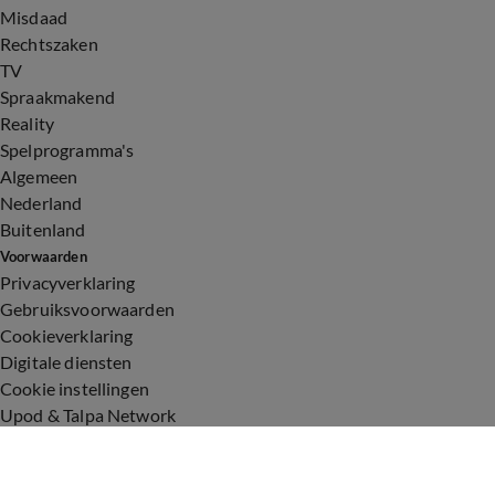
Misdaad
Rechtszaken
TV
Spraakmakend
Reality
Spelprogramma's
Algemeen
Nederland
Buitenland
Voorwaarden
Privacyverklaring
Gebruiksvoorwaarden
Cookieverklaring
Digitale diensten
Cookie instellingen
Upod & Talpa Network
Adverteren
Vacatures
Publieksservice