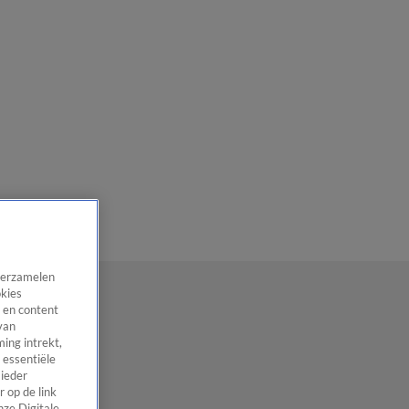
 verzamelen
okies
 en content
van
ing intrekt,
 essentiële
 ieder
 op de link
nze Digitale