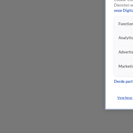
Diensten w
onze Digit
Function
Analyti
Adverti
Marketi
Derde parti
Voorkeur