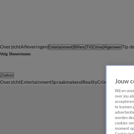
Overzicht
Afleveringen
Tip d
Entertainment
BN'ers
TV
Crime
Algemeen
Volg Shownieuws
Zoeken
Jouw c
Overzicht
Entertainment
Spraakmakend
Reality
Crime
Video's
Afl
Wij en onz
over jou al
accepteren
te kunnen 
advertentie
worden dez
cookies om 
moment opn
Cookie-inst