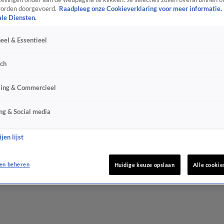
orden doorgevoerd.
Raadpleeg onze Cookieverklaring voor meer informatie.
ale Diensten.
eel & Essentieel
sch
sing & Commercieel
ng & Social media
jen lijst
en beheren
Huidige keuze opslaan
Alle cookie