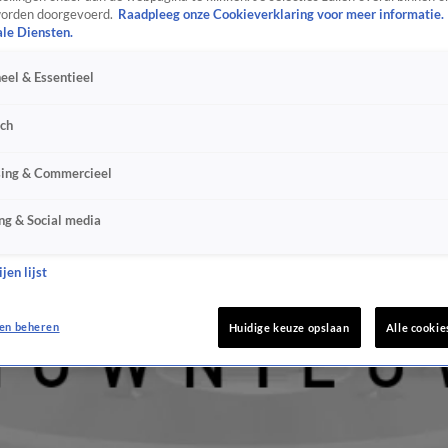
orden doorgevoerd.
Raadpleeg onze Cookieverklaring voor meer informatie.
ale Diensten.
eel & Essentieel
sch
sing & Commercieel
ng & Social media
jen lijst
en beheren
Huidige keuze opslaan
Alle cookie