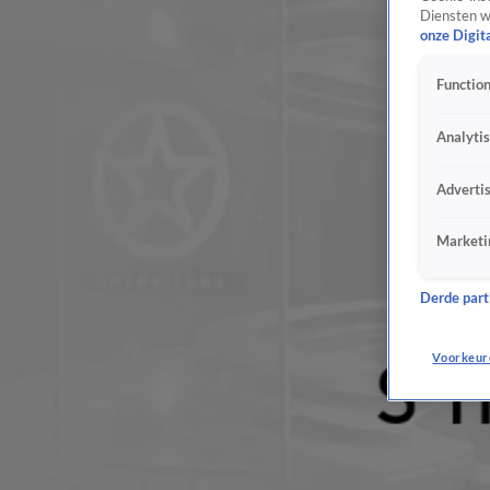
Diensten w
onze Digit
Function
Analyti
Adverti
Marketi
Derde parti
Voorkeur