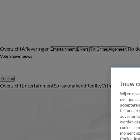
Overzicht
Afleveringen
Tip d
Entertainment
BN'ers
TV
Crime
Algemeen
Volg Shownieuws
Zoeken
Jouw c
Overzicht
Entertainment
Spraakmakend
Reality
Crime
Video's
Afl
Wij en onz
over jou al
accepteren
te kunnen 
advertentie
worden dez
cookies om 
moment opn
Cookie-inst