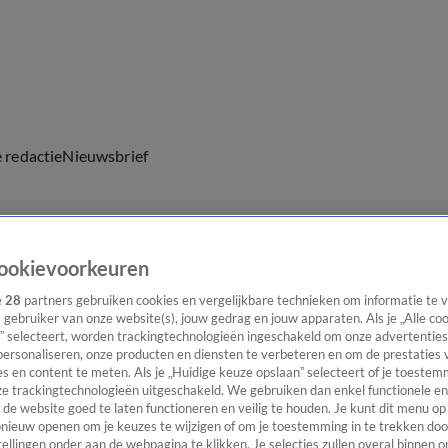
e redactie
Nieuwsbrief
ookievoorkeuren
everingen
e
28
partners gebruiken cookies en vergelijkbare technieken om informatie te
s gebruiker van onze website(s), jouw gedrag en jouw apparaten. Als je „Alle co
” selecteert, worden trackingtechnologieën ingeschakeld om onze advertenties
personaliseren, onze producten en diensten te verbeteren en om de prestaties 
s en content te meten. Als je „Huidige keuze opslaan” selecteert of je toestemm
e trackingtechnologieën uitgeschakeld. We gebruiken dan enkel functionele en
de website goed te laten functioneren en veilig te houden. Je kunt dit menu op
ieuw openen om je keuzes te wijzigen of om je toestemming in te trekken door
ellingen onder aan de webpagina te klikken. Je selecties zullen overal binnen o