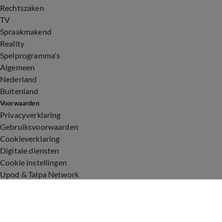
Rechtszaken
TV
Spraakmakend
Reality
Spelprogramma's
Algemeen
Nederland
Buitenland
Voorwaarden
Privacyverklaring
Gebruiksvoorwaarden
Cookieverklaring
Digitale diensten
Cookie instellingen
Upod & Talpa Network
Adverteren
Vacatures
Publieksservice
Toegankelijkheid