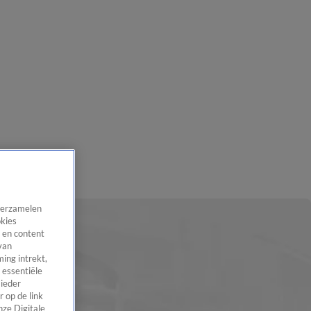
 verzamelen
okies
 en content
van
ing intrekt,
 essentiële
 ieder
 op de link
nze Digitale