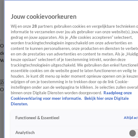
Jouw cookievoorkeuren
Wij en onze
28
partners gebruiken cookies en vergelijkbare technieken 
informatie te verzamelen over jou als gebruiker van onze website(s), jou
gedrag en jouw apparaten. Als je „Alle cookies accepteren” selecteert,
worden trackingtechnologieën ingeschakeld om onze advertenties en
Overzicht
Afleveringen
Tip
Entertainment
BN'ers
TV
Crime
Algemeen
content te kunnen personaliseren, onze producten en diensten te verbet
de redactie
Nieuwsbrief
en om de prestaties van advertenties en content te meten. Als je „Huidi
keuze opslaan” selecteert of je toestemming intrekt, worden deze
Volg Shownieuws
trackingtechnologieën uitgeschakeld. We gebruiken dan enkel functionel
essentiële cookies om de website goed te laten functioneren en veilig te
houden. Je kunt dit menu op ieder moment opnieuw openen om je keuzes
wijzigen of om je toestemming in te trekken door op de link Cookie-
Zoeken
instellingen onder aan de webpagina te klikken. Je selecties zullen overal
Overzicht
Entertainment
Spraakmakend
Reality
Crime
Video's
Afl
binnen onze Digitale Diensten worden doorgevoerd.
Raadpleeg onze
Cookieverklaring voor meer informatie.
Bekijk hier onze Digitale
Diensten.
Altijd ac
Functioneel & Essentieel
Analytisch