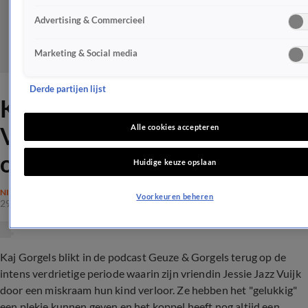
Advertising & Commercieel
Marketing & Social media
Derde partijen lijst
Kaj Gorgels en Jessie Jazz
Vuijk geven kinderwens niet
Alle cookies accepteren
op na miskraam
Huidige keuze opslaan
NIEUWS
Voorkeuren beheren
29 dec 2022, 14:05
Kaj Gorgels blikt in de podcast
Geuze & Gorgels terug op de
intens verdrietige periode waarin zijn vriendin J
essie Jazz Vuijk
door een miskraam hun kind verloor. Ze hebben het "gelukkig"
een plekje kunnen geven en het koppel heeft nog altijd een