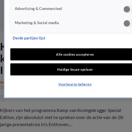
Advertising & Commercieel
Marketing & Social media
Derde partijen lijst
Kamp van Koningsbrugge-
kijkers boos op gemaks actie
Alle cookies accepteren
Iris Enthoven
Huidige keuze opslaan
NIEUWS
Voorkeuren beheren
11 nov 2022, 16:09
Kijkers van het programma
Kamp van Koningsbrugge: Special
Edition
, zijn absolulut niet te spreken over de actie van de 28-
jarige presentatrice Iris Enthoven....