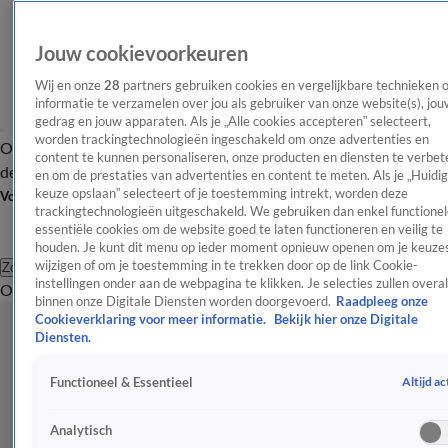
Jouw cookievoorkeuren
Wij en onze
28
partners gebruiken cookies en vergelijkbare technieken 
informatie te verzamelen over jou als gebruiker van onze website(s), jou
gedrag en jouw apparaten. Als je „Alle cookies accepteren” selecteert,
worden trackingtechnologieën ingeschakeld om onze advertenties en
Overzicht
Afleveringen
Tip
Entertainment
BN'ers
TV
Crime
Algemeen
content te kunnen personaliseren, onze producten en diensten te verbet
de redactie
Nieuwsbrief
en om de prestaties van advertenties en content te meten. Als je „Huidi
keuze opslaan” selecteert of je toestemming intrekt, worden deze
Volg Shownieuws
trackingtechnologieën uitgeschakeld. We gebruiken dan enkel functionel
essentiële cookies om de website goed te laten functioneren en veilig te
houden. Je kunt dit menu op ieder moment opnieuw openen om je keuzes
wijzigen of om je toestemming in te trekken door op de link Cookie-
Zoeken
instellingen onder aan de webpagina te klikken. Je selecties zullen overal
Overzicht
Entertainment
Spraakmakend
Reality
Crime
Video's
Afl
binnen onze Digitale Diensten worden doorgevoerd.
Raadpleeg onze
Cookieverklaring voor meer informatie.
Bekijk hier onze Digitale
Diensten.
Altijd ac
Functioneel & Essentieel
Analytisch