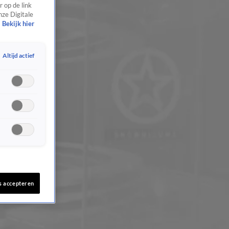
 op de link
nze Digitale
Bekijk hier
Altijd actief
s accepteren