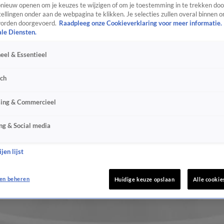
ieuw openen om je keuzes te wijzigen of om je toestemming in te trekken door
ellingen onder aan de webpagina te klikken. Je selecties zullen overal binnen o
orden doorgevoerd.
Raadpleeg onze Cookieverklaring voor meer informatie.
ale Diensten.
eel & Essentieel
sch
sing & Commercieel
ng & Social media
jen lijst
en beheren
Huidige keuze opslaan
Alle cookie