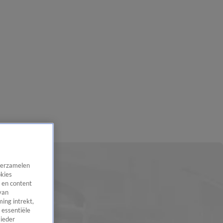
 verzamelen
okies
 en content
van
ing intrekt,
 essentiële
 ieder