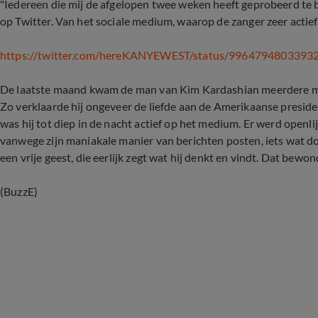
"Iedereen die mij de afgelopen twee weken heeft geprobeerd te 
op Twitter. Van het sociale medium, waarop de zanger zeer actief 
https://twitter.com/hereKANYEWEST/status/9964794803393
De laatste maand kwam de man van Kim Kardashian meerdere mal
Zo verklaarde hij ongeveer de liefde aan de Amerikaanse preside
was hij tot diep in de nacht actief op het medium. Er werd openli
vanwege zijn maniakale manier van berichten posten, iets wat d
een vrije geest, die eerlijk zegt wat hij denkt en vindt. Dat bewond
(BuzzE)