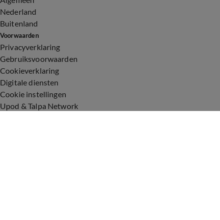
Nederland
Buitenland
Voorwaarden
Privacyverklaring
Gebruiksvoorwaarden
Cookieverklaring
Digitale diensten
Cookie instellingen
Upod & Talpa Network
Adverteren
Vacatures
Publieksservice
Toegankelijkheid
Over ons
Neem contact op
+31 (0)6 - 549 628 21
show@talpanetwork.com
Tip de redactie