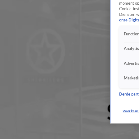
moment opn
Cookie-inst
Diensten w
onze Digit
Function
Analyti
Adverti
Marketi
Derde parti
Voorkeur