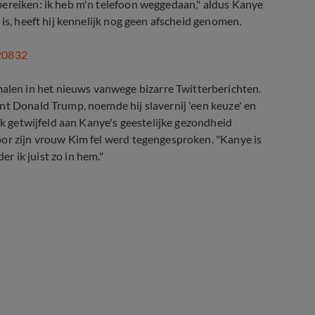
bereiken: ik heb m'n telefoon weggedaan," aldus Kanye
is, heeft hij kennelijk nog geen afscheid genomen.
20832
en in het nieuws vanwege bizarre Twitterberichten.
nt Donald Trump, noemde hij slavernij 'een keuze' en
jk getwijfeld aan Kanye's geestelijke gezondheid
oor zijn vrouw Kim fel werd tegengesproken. "Kanye is
er ik juist zo in hem."