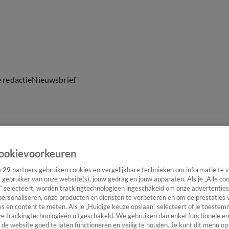
e redactie
Nieuwsbrief
everingen
ookievoorkeuren
e
29
partners gebruiken cookies en vergelijkbare technieken om informatie te
s gebruiker van onze website(s), jouw gedrag en jouw apparaten. Als je „Alle co
” selecteert, worden trackingtechnologieën ingeschakeld om onze advertenties
personaliseren, onze producten en diensten te verbeteren en om de prestaties 
s en content te meten. Als je „Huidige keuze opslaan” selecteert of je toestemm
e trackingtechnologieën uitgeschakeld. We gebruiken dan enkel functionele en
de website goed te laten functioneren en veilig te houden. Je kunt dit menu op