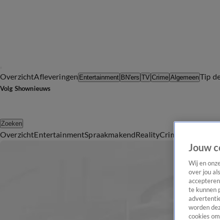
Overzicht
Afleveringen
Tip d
Entertainment
BN'ers
TV
Crime
Algemeen
Volg Shownieuws
Zoeken
Overzicht
Entertainment
Spraakmakend
Reality
Crime
Video's
Afl
Jouw c
Wij en onz
over jou al
accepteren
te kunnen 
advertentie
worden dez
cookies om 