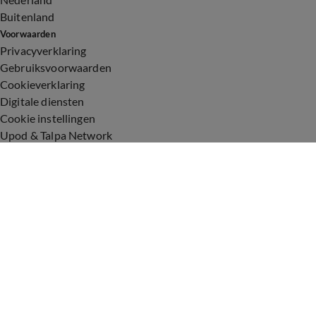
Buitenland
Voorwaarden
Privacyverklaring
Gebruiksvoorwaarden
Cookieverklaring
Digitale diensten
Cookie instellingen
Upod & Talpa Network
Adverteren
Vacatures
Publieksservice
Toegankelijkheid
Over ons
Neem contact op
+31 (0)6 - 549 628 21
show@talpanetwork.com
Tip de redactie
Volg Shownieuws