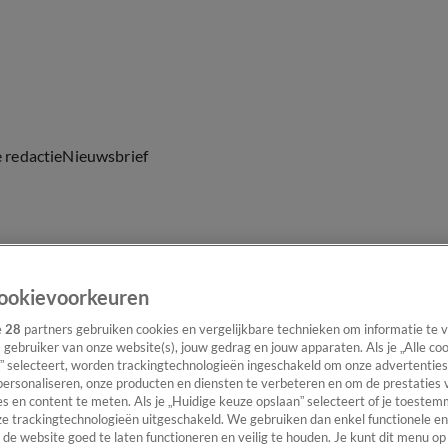
e redactie
Nieuwsbrief
everingen
ookievoorkeuren
e
28
partners gebruiken cookies en vergelijkbare technieken om informatie te
s gebruiker van onze website(s), jouw gedrag en jouw apparaten. Als je „Alle co
” selecteert, worden trackingtechnologieën ingeschakeld om onze advertenties
personaliseren, onze producten en diensten te verbeteren en om de prestaties 
s en content te meten. Als je „Huidige keuze opslaan” selecteert of je toestemm
e trackingtechnologieën uitgeschakeld. We gebruiken dan enkel functionele en
de website goed te laten functioneren en veilig te houden. Je kunt dit menu op