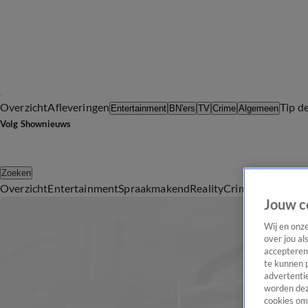
Overzicht
Afleveringen
Tip d
Entertainment
BN'ers
TV
Crime
Algemeen
Volg Shownieuws
Zoeken
Overzicht
Entertainment
Spraakmakend
Reality
Crime
Video's
Afl
Jouw c
Wij en onz
over jou al
accepteren
te kunnen 
advertentie
worden dez
cookies om 