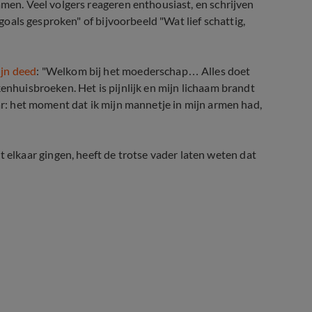
amen. Veel volgers reageren enthousiast, en schrijven
egoals gesproken" of bijvoorbeeld "Wat lief schattig,
ijn deed
: "Welkom bij het moederschap… Alles doet
kenhuisbroeken. Het is pijnlijk en mijn lichaam brandt
aar: het moment dat ik mijn mannetje in mijn armen had,
lkaar gingen, heeft de trotse vader laten weten dat