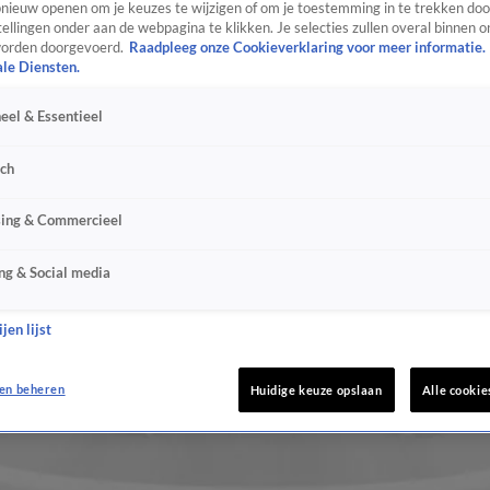
ieuw openen om je keuzes te wijzigen of om je toestemming in te trekken door
ellingen onder aan de webpagina te klikken. Je selecties zullen overal binnen o
orden doorgevoerd.
Raadpleeg onze Cookieverklaring voor meer informatie.
ale Diensten.
eel & Essentieel
sch
sing & Commercieel
ng & Social media
jen lijst
en beheren
Huidige keuze opslaan
Alle cookie