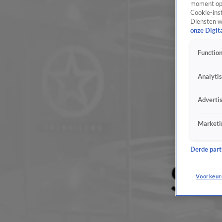
moment opn
Cookie-inst
Diensten w
onze Digit
Function
Analyti
Adverti
Marketi
Derde parti
Voorkeur