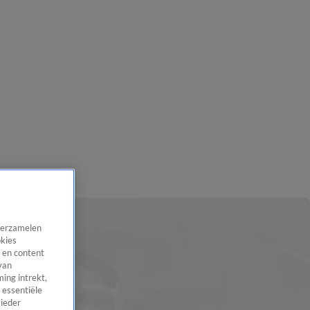
 verzamelen
okies
 en content
van
ing intrekt,
 essentiële
 ieder