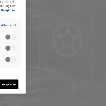
 op de link
nze Digitale
Bekijk hier
Altijd actief
s accepteren