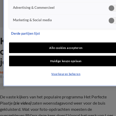
Advertising & Commercieel
Marketing & Social media
Derde partijen lijst
Kijkers Het Perfecte Plaatje
onder de indruk: 'Komt recht
Alle cookies accepteren
je hart binnen'
Huidige keuze opslaan
NIEUWS
Voorkeuren beheren
8 nov 2023, 22:47
De vaste kijkers van het populaire programma Het Perfecte
Plaatje
(zie video)
zaten woensdagavond weer voor de buis
gekluisterd. Wat voor foto-opdrachten moesten de
overgebleven BN'ers deze keer doen? Vooral het werk van Loes