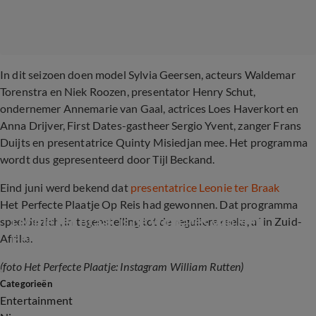
In dit seizoen doen model Sylvia Geersen, acteurs Waldemar
Torenstra en Niek Roozen, presentator Henry Schut,
ondernemer Annemarie van Gaal, actrices Loes Haverkort en
Anna Drijver, First Dates-gastheer Sergio Yvent, zanger Frans
Duijts en presentatrice Quinty Misiedjan mee. Het programma
wordt dus gepresenteerd door Tijl Beckand.
Eind juni werd bekend dat
presentatrice Leonie ter Braak
Het Perfecte Plaatje Op Reis had gewonnen. Dat programma
Leonie ter Braak is de winnares van Het 
speelde zich, in tegenstelling tot de reguliere reeks, af in Zuid-
Perfecte Plaatje
Afrika.
(foto Het Perfecte Plaatje: Instagram William Rutten)
2:40
Categorieën
Entertainment