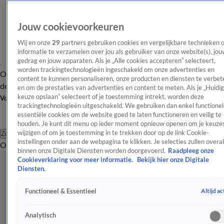
Jouw cookievoorkeuren
Wij en onze
29
partners gebruiken cookies en vergelijkbare technieken 
informatie te verzamelen over jou als gebruiker van onze website(s), jou
gedrag en jouw apparaten. Als je „Alle cookies accepteren” selecteert,
worden trackingtechnologieën ingeschakeld om onze advertenties en
Overzicht
Afleveringen
Tip
Entertainment
BN'ers
TV
Crime
Algemeen
content te kunnen personaliseren, onze producten en diensten te verbet
de redactie
Nieuwsbrief
en om de prestaties van advertenties en content te meten. Als je „Huidi
keuze opslaan” selecteert of je toestemming intrekt, worden deze
Volg Shownieuws
trackingtechnologieën uitgeschakeld. We gebruiken dan enkel functionel
essentiële cookies om de website goed te laten functioneren en veilig te
houden. Je kunt dit menu op ieder moment opnieuw openen om je keuzes
wijzigen of om je toestemming in te trekken door op de link Cookie-
Zoeken
instellingen onder aan de webpagina te klikken. Je selecties zullen overal
Overzicht
Entertainment
Spraakmakend
Reality
Crime
Video's
Afl
binnen onze Digitale Diensten worden doorgevoerd.
Raadpleeg onze
Cookieverklaring voor meer informatie.
Bekijk hier onze Digitale
Diensten.
Altijd ac
Functioneel & Essentieel
Analytisch