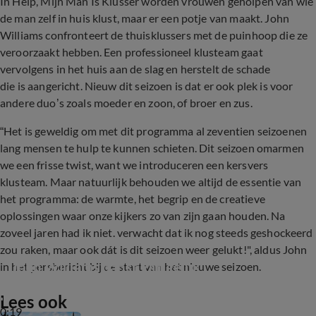
In Help, Mijn Man Is Klusser worden vrouwen geholpen van wie
de man zelf in huis klust, maar er een potje van maakt. John
Williams confronteert de thuisklussers met de puinhoop die ze
veroorzaakt hebben. Een professioneel klusteam gaat
vervolgens in het huis aan de slag en herstelt de schade
die is aangericht. Nieuw dit seizoen is dat er ook plek is voor
andere duo’s zoals moeder en zoon, of broer en zus.
“Het is geweldig om met dit programma al zeventien seizoenen
lang mensen te hulp te kunnen schieten. Dit seizoen omarmen
we een frisse twist, want we introduceren een kersvers
klusteam. Maar natuurlijk behouden we altijd de essentie van
het programma: de warmte, het begrip en de creatieve
oplossingen waar onze kijkers zo van zijn gaan houden. Na
zoveel jaren had ik niet. verwacht dat ik nog steeds geshockeerd
zou raken, maar ook dát is dit seizoen weer gelukt!", aldus John
John Williams danst van geluk
in het persbericht bij de start van het nieuwe seizoen.
Lees ook
0:19