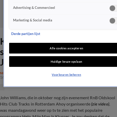
Advertising & Commercieel
Marketing & Social media
Derde partijen lijst
Kijkers HMMIK
stomverbaasd over uiterlijk
Alle cookies accepteren
John Williams
Huidige keuze opslaan
NIEUWS
Voorkeuren beheren
16 jan 2024, 17:35
John Williams, die in oktober nog zijn evenement RnB Oldskool
Hits Club Tracks in Rotterdam Ahoy organiseerde
(zie video)
,
was maandagavond weer op tv te zien met het populaire
programma Help, Mijn Man Is Klusser. Je zou denken dat de