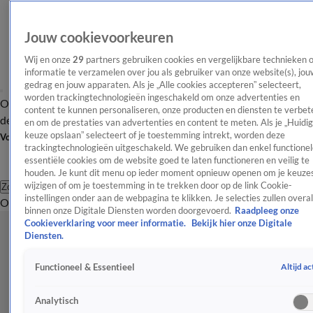
Jouw cookievoorkeuren
Wij en onze
29
partners gebruiken cookies en vergelijkbare technieken 
informatie te verzamelen over jou als gebruiker van onze website(s), jou
gedrag en jouw apparaten. Als je „Alle cookies accepteren” selecteert,
worden trackingtechnologieën ingeschakeld om onze advertenties en
Overzicht
Afleveringen
Tip
Entertainment
BN'ers
TV
Crime
Algemeen
content te kunnen personaliseren, onze producten en diensten te verbet
de redactie
Nieuwsbrief
en om de prestaties van advertenties en content te meten. Als je „Huidi
keuze opslaan” selecteert of je toestemming intrekt, worden deze
Volg Shownieuws
trackingtechnologieën uitgeschakeld. We gebruiken dan enkel functionel
essentiële cookies om de website goed te laten functioneren en veilig te
houden. Je kunt dit menu op ieder moment opnieuw openen om je keuzes
wijzigen of om je toestemming in te trekken door op de link Cookie-
Zoeken
instellingen onder aan de webpagina te klikken. Je selecties zullen overal
Overzicht
Entertainment
Spraakmakend
Reality
Crime
Video's
Afl
binnen onze Digitale Diensten worden doorgevoerd.
Raadpleeg onze
Cookieverklaring voor meer informatie.
Bekijk hier onze Digitale
Diensten.
Altijd ac
Functioneel & Essentieel
Analytisch