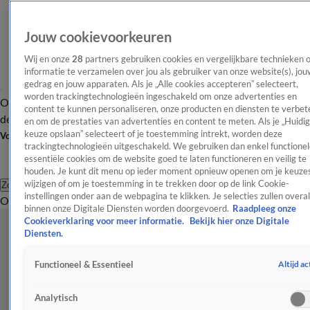
Jouw cookievoorkeuren
Wij en onze
28
partners gebruiken cookies en vergelijkbare technieken 
informatie te verzamelen over jou als gebruiker van onze website(s), jou
gedrag en jouw apparaten. Als je „Alle cookies accepteren” selecteert,
worden trackingtechnologieën ingeschakeld om onze advertenties en
Overzicht
Afleveringen
Tip
Entertainment
BN'ers
TV
Crime
Algemeen
content te kunnen personaliseren, onze producten en diensten te verbet
de redactie
Nieuwsbrief
en om de prestaties van advertenties en content te meten. Als je „Huidi
keuze opslaan” selecteert of je toestemming intrekt, worden deze
Volg Shownieuws
trackingtechnologieën uitgeschakeld. We gebruiken dan enkel functionel
essentiële cookies om de website goed te laten functioneren en veilig te
houden. Je kunt dit menu op ieder moment opnieuw openen om je keuzes
wijzigen of om je toestemming in te trekken door op de link Cookie-
Zoeken
instellingen onder aan de webpagina te klikken. Je selecties zullen overal
Overzicht
Entertainment
Spraakmakend
Reality
Crime
Video's
Afl
binnen onze Digitale Diensten worden doorgevoerd.
Raadpleeg onze
Cookieverklaring voor meer informatie.
Bekijk hier onze Digitale
Diensten.
Altijd ac
Functioneel & Essentieel
Analytisch