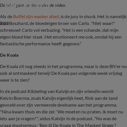
vader De Buffel is
De tekst gaat verder onder de video.
Als de
Buffel zijn masker afzet
, is de jury in shock. Het is namelijk
2:03
Ron Boszhard, de bloedeigen broer van Carlo. "Niet waar!"
schreeuwt Carlo vol verbazing. "Het is een schande, dat mijn
eigen bloed hier staat. Het emotioneert me ook, omdat hij een
fantastische performance heeft gegeven."
De Koala
De Koala zit nog steeds in het programma, maar is deze BN'er nu
ook al ontmaskerd terwijl De Koala pas volgende week vrijdag
weer is te zien?
In de podcast Kibbeling van Kalvijn en zijn vriendin wordt
Kelvin Boerma, zoals Kalvijn eigenlijk heet, flink aan de tand
gevoeld over zijn vermeende deelname aan het programma.
"Nina kwam thuis en die zei: 'We moeten nu praten, ik moet nu
iets aan je vragen!'", aldus Kalvijn in de podcast. "Nu was de
vraag doodserieus: 'Ben jij De Koala in The Masked Singer?