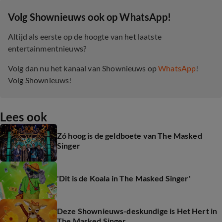
‎Volg Shownieuws ook op WhatsApp!
Altijd als eerste op de hoogte van het laatste
entertainmentnieuws?
Volg dan nu het kanaal van Shownieuws op
WhatsApp
!
Volg Shownieuws!
Lees ook
Zó hoog is de geldboete van The Masked
Singer
'Dit is de Koala in The Masked Singer'
Deze Shownieuws-deskundige is Het Hert in
The Masked Singer