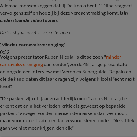
Allemaal mensen zeggen dat jij De Koala bent...'" Nina reageert
vervolgens zelf en hoe zij bij deze verdachtmaking komt,
is in
onderstaande video te zien.
Is Kalvijn De Koala in The Masked Singer?
De tekst gaat verder onder de video.
'Minder carnavalsvereniging'
0:52
Volgens presentator Ruben Nicolai is dit seizoen "
minder
carnavalsvereniging
dan eerder", zei de 48-jarige presentator
onlangs in een interview met Veronica Superguide. De pakken
die de kandidaten dit jaar dragen zijn volgens Nicolai "echt next
level".
"De pakken zijn dit jaar zo achterlijk mooi", aldus Nicolai, die
erkent dat er in het verleden kritiek is geweest op bepaalde
pakken. "Vroeger vonden mensen de maskers dan wel mooi,
maar voor de rest zaten er dan gewone kleren onder. Die kritiek
gaan we niet meer krijgen, denk ik."