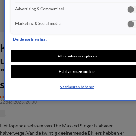
Advertising & Commercieel
Marketing & Social media
Derde partijen lijst
Kijkers Masked Singer
unaniem over De ijsbeer:
Alle cookies accepteren
"Maar wie de f*ck is het
Huidige keuze opslaan
stinkdier?!"
Voorkeuren beheren
NIEUWS
22 dec 2023, 20:30
Het lopende seizoen van The Masked Singer is alweer
halverwege. Van de twintig deelnemende BN'ers hebben er