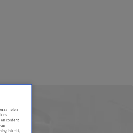
 verzamelen
okies
 en content
van
ing intrekt,