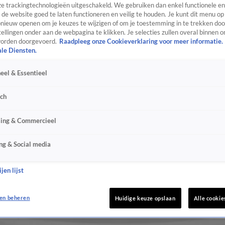
e trackingtechnologieën uitgeschakeld. We gebruiken dan enkel functionele en
de website goed te laten functioneren en veilig te houden. Je kunt dit menu op
ieuw openen om je keuzes te wijzigen of om je toestemming in te trekken door
ellingen onder aan de webpagina te klikken. Je selecties zullen overal binnen o
orden doorgevoerd.
Raadpleeg onze Cookieverklaring voor meer informatie.
ale Diensten.
eel & Essentieel
sch
sing & Commercieel
ng & Social media
jen lijst
en beheren
Huidige keuze opslaan
Alle cookie