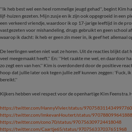
''Ik heb best wel een heel rommelige jeugd gehad'', begint Kim ha
lijf-huizen gezeten. Mijn zusje en ik zijn ook opgegroeid in een pl
een verkeerd vriendje, waardoor ik op 17-jarige leeftijd in de pr
vastgezeten voor mishandeling, drugs gebruikt en geen school a
waarop ik dacht: ik heb er geen zin meer in, ik geef het allemaal o
De leerlingen weten niet wat ze horen. Uit de reacties blijkt dat 
veel meegemaakt heeft.'' En: ''Het raakte me wel, en daardoor had
zo zegt een van hen.'' Kim is overdonderd door de positieve reacti
hoop dat jullie later ook tegen jullie zelf kunnen zeggen: 'Fuck, i
bereikt.''
Kijkers hebben veel respect voor de openhartige Kim Feenstra. Hie
https://twitter.com/HannyVivier/status/97075831143499776
https://twitter.com/ImkevanHoutert/status/97078809964188
https://twitter.com/cono70/status/970756309724418048
https://twitter.com/Caartje65/status/970756337037651968