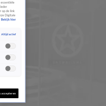
 essentiële
 ieder
 op de link
nze Digitale
Bekijk hier
Altijd actief
s accepteren