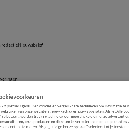
e redactie
Nieuwsbrief
everingen
ookievoorkeuren
e
29
partners gebruiken cookies en vergelijkbare technieken om informatie te
s gebruiker van onze website(s), jouw gedrag en jouw apparaten. Als je „Alle co
” selecteert, worden trackingtechnologieën ingeschakeld om onze advertenties
personaliseren, onze producten en diensten te verbeteren en om de prestaties 
s en content te meten. Als je „Huidige keuze opslaan” selecteert of je toestemm