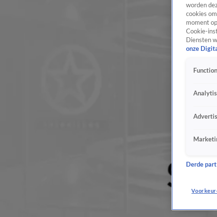
worden dez
cookies om 
moment opn
Cookie-inst
Diensten w
onze Digit
Function
Analyti
Adverti
Marketi
Derde parti
Voorkeur