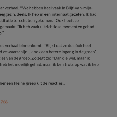
ar verhaal. ''We hebben heel vaak in Blijf-van-mijn-
eeggezin, deels. Ik heb in een internaat gezeten. Ik had
ostitutie terecht ben gekomen.'' Ook heeft ze
fgemaakt. “Ik heb vaak uitzichtloze momenten gehad
p.”
het verhaal binnenkomt: ''Blijkt dat ze dus óók heel
 ze waarschijnlijk ook een betere ingang in de groep”,
es van de groep. Zo zegt ze: ''Dank je wel, maar ik
k heb het moeilijk gehad, maar ik ben trots op wat ik heb
r een kleine greep uit de reacties...
0
8768