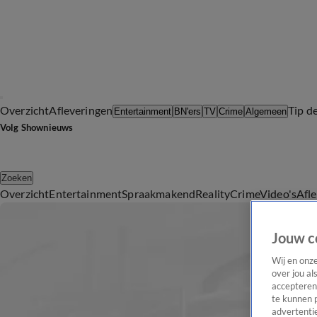
Overzicht
Afleveringen
Tip d
Entertainment
BN'ers
TV
Crime
Algemeen
Volg Shownieuws
Zoeken
Overzicht
Entertainment
Spraakmakend
Reality
Crime
Video's
Afl
Jouw c
Wij en onz
over jou al
accepteren
te kunnen 
advertentie