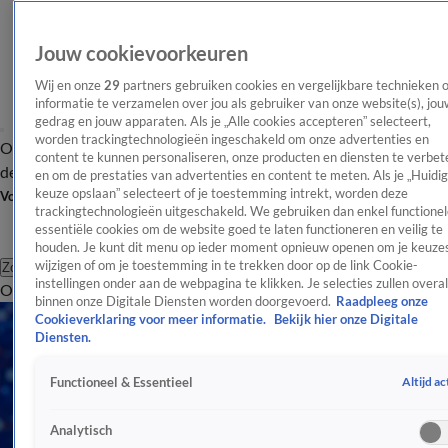
Jouw cookievoorkeuren
Wij en onze
29
partners gebruiken cookies en vergelijkbare technieken 
informatie te verzamelen over jou als gebruiker van onze website(s), jou
gedrag en jouw apparaten. Als je „Alle cookies accepteren” selecteert,
worden trackingtechnologieën ingeschakeld om onze advertenties en
Overzicht
Afleveringen
Tip
Entertainment
BN'ers
TV
Crime
Algemeen
content te kunnen personaliseren, onze producten en diensten te verbet
de redactie
Nieuwsbrief
en om de prestaties van advertenties en content te meten. Als je „Huidi
keuze opslaan” selecteert of je toestemming intrekt, worden deze
Volg Shownieuws
trackingtechnologieën uitgeschakeld. We gebruiken dan enkel functionel
essentiële cookies om de website goed te laten functioneren en veilig te
houden. Je kunt dit menu op ieder moment opnieuw openen om je keuzes
wijzigen of om je toestemming in te trekken door op de link Cookie-
Zoeken
instellingen onder aan de webpagina te klikken. Je selecties zullen overal
Overzicht
Entertainment
Spraakmakend
Reality
Crime
Video's
Afl
binnen onze Digitale Diensten worden doorgevoerd.
Raadpleeg onze
Cookieverklaring voor meer informatie.
Bekijk hier onze Digitale
Diensten.
Altijd ac
Functioneel & Essentieel
Analytisch