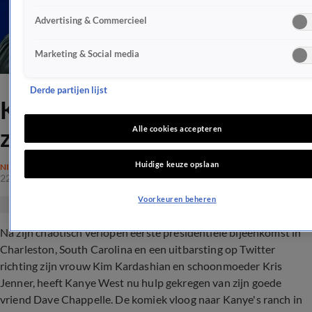
Advertising & Commercieel
Marketing & Social media
Derde partijen lijst
Komiek Dave Chappelle
zoekt Kanye op in Wyoming
Alle cookies accepteren
Huidige keuze opslaan
NIEUWS
22 juli 2020, 01:33
Voorkeuren beheren
Na zijn chaotisch verlopen eerste presidentiële bijeenkomst in
Charleston, South Carolina en een uitbarsting op Twitter
richting zijn vrouw Kim Kardashian en schoonmoeder Kris
Jenner, heeft Kanye West nu hulp gekregen van zijn goede
vriend Dave Chappelle. De komiek vloog naar Kanye's ranch in