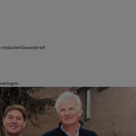
e redactie
Nieuwsbrief
everingen