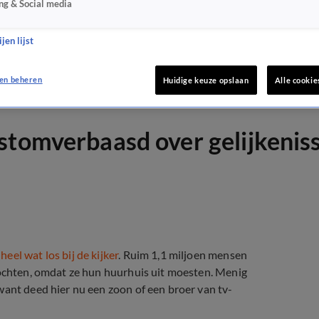
ng & Social media
jen lijst
en beheren
Huidige keuze opslaan
Alle cookie
stomverbaasd over gelijkenis
heel wat los bij de kijker
. Ruim 1,1 miljoen mensen
zochten, omdat ze hun huurhuis uit moesten. Menig
want deed hier nu een zoon of een broer van tv-