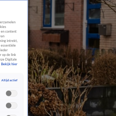
 verzamelen
okies
 en content
van
ing intrekt,
 essentiële
 ieder
 op de link
nze Digitale
Bekijk hier
Altijd actief