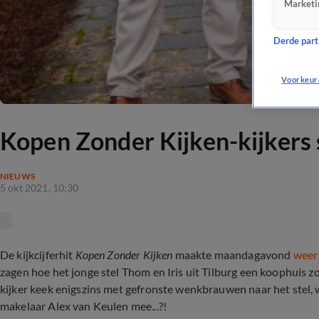
Marketi
Derde parti
Voorkeur
Kopen Zonder Kijken-kijkers 
NIEUWS
5 okt 2021, 10:30
De kijkcijferhit
Kopen Zonder Kijken
maakte maandagavond
weer 
zagen hoe het jonge stel Thom en Iris uit Tilburg een koophuis 
kijker keek enigszins met gefronste wenkbrauwen naar het stel, 
makelaar Alex van Keulen mee...?!