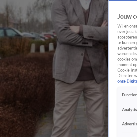
Jouw c
Wij en onz
over jou al
accepteren
te kunnen 
advertentie
worden dez
cookies om 
moment opn
Cookie-inst
Diensten w
onze Digit
Function
Analyti
Adverti