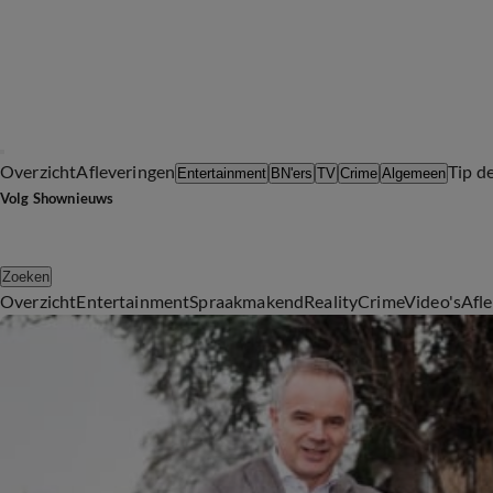
Overzicht
Afleveringen
Tip d
Entertainment
BN'ers
TV
Crime
Algemeen
Volg Shownieuws
Zoeken
Overzicht
Entertainment
Spraakmakend
Reality
Crime
Video's
Afl