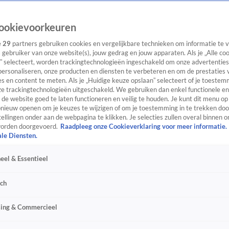
ookievoorkeuren
e
29
partners gebruiken cookies en vergelijkbare technieken om informatie te
s gebruiker van onze website(s), jouw gedrag en jouw apparaten. Als je „Alle co
” selecteert, worden trackingtechnologieën ingeschakeld om onze advertenties
personaliseren, onze producten en diensten te verbeteren en om de prestaties 
s en content te meten. Als je „Huidige keuze opslaan” selecteert of je toestemm
e trackingtechnologieën uitgeschakeld. We gebruiken dan enkel functionele en
de website goed te laten functioneren en veilig te houden. Je kunt dit menu op
ieuw openen om je keuzes te wijzigen of om je toestemming in te trekken door
ellingen onder aan de webpagina te klikken. Je selecties zullen overal binnen o
orden doorgevoerd.
Raadpleeg onze Cookieverklaring voor meer informatie.
ale Diensten.
eel & Essentieel
sch
sing & Commercieel