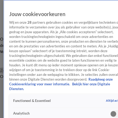
Jouw cookievoorkeuren
Wij en onze
28
partners gebruiken cookies en vergelijkbare technieken 
informatie te verzamelen over jou als gebruiker van onze website(s), jou
gedrag en jouw apparaten. Als je „Alle cookies accepteren” selecteert,
worden trackingtechnologieën ingeschakeld om onze advertenties en
Overzicht
Afleveringen
Tip
Entertainment
BN'ers
TV
Crime
Algemeen
content te kunnen personaliseren, onze producten en diensten te verbet
de redactie
Nieuwsbrief
en om de prestaties van advertenties en content te meten. Als je „Huidi
keuze opslaan” selecteert of je toestemming intrekt, worden deze
Volg Shownieuws
trackingtechnologieën uitgeschakeld. We gebruiken dan enkel functionel
essentiële cookies om de website goed te laten functioneren en veilig te
houden. Je kunt dit menu op ieder moment opnieuw openen om je keuzes
wijzigen of om je toestemming in te trekken door op de link Cookie-
Zoeken
instellingen onder aan de webpagina te klikken. Je selecties zullen overal
Overzicht
Entertainment
Spraakmakend
Reality
Crime
Video's
Afl
binnen onze Digitale Diensten worden doorgevoerd.
Raadpleeg onze
Cookieverklaring voor meer informatie.
Bekijk hier onze Digitale
Diensten.
Altijd ac
Functioneel & Essentieel
Analytisch