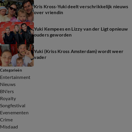
Kris Kross-Yuki deelt verschrikkelijk nieuws
over vriendin
Yuki Kempees en Lizzy van der Ligt opnieuw
ouders geworden
Yuki (Kriss Kross Amsterdam) wordt weer
vader
Categorieën
Entertainment
Nieuws
BN'ers
Royalty
Songfestival
Evenementen
Crime
Misdaad