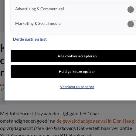
Advertising & Commercieel
Marketing & Social media
Derde partijen lijst
Kris Kross-Yuki geeft update
over vriendin na
Alle cookies accepteren
mishandeling
Huidige keuze opslaan
NIEUWS
Voorkeuren beheren
10 juli 2023, 13:22
Met influencer Lizzy van der Ligt gaat het "naar
omstandigheden goed" na
de gewelddadige aanval in Den Haag
op vrijdagnacht
(zie video hierboven)
. Dat vertelt haar verloofde
Yuki Kempees maandag aan RTL Boulevard.